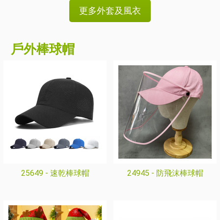
更多外套及風衣
戶外棒球帽
25649 -
速乾棒球帽
24945 -
防飛沫棒球帽