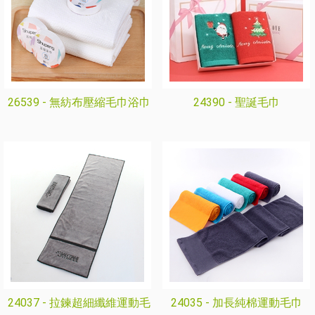
26539 -
無紡布壓縮毛巾浴巾
24390 -
聖誕毛巾
24037 -
拉鍊超細纖維運動毛
24035 -
加長純棉運動毛巾