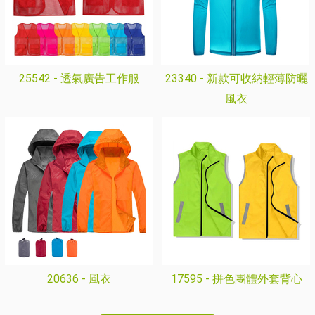
25542 -
透氣廣告工作服
23340 -
新款可收納輕薄防曬
風衣
20636 -
風衣
17595 -
拼色團體外套背心