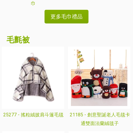
巾
更多毛巾禮品
毛氈被
25277 -
搖粒絨披肩斗篷毛毯
21185 -
創意聖誕老人毛毯卡
通雙面法蘭絨毯子