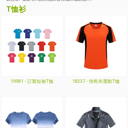
T恤衫
19981 -
訂製短袖T恤
18237 -
快乾布運動T恤