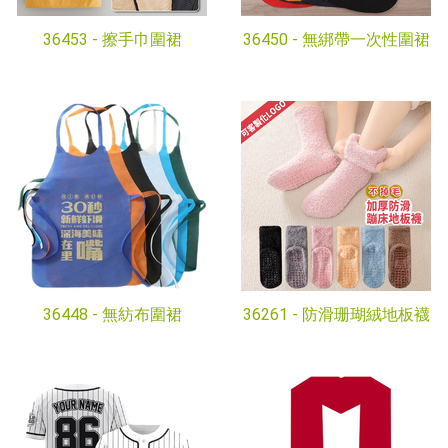
36453 -
擦手巾圍裙
36450 -
無綁帶一次性圍裙
36448 -
無紡布圍裙
36261 -
防滑珊瑚絨地板襪