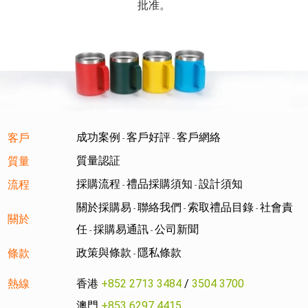
批准。
成功案例
客戶好評
客戶網絡
客戶
-
-
質量認証
質量
採購流程
禮品採購須知
設計須知
流程
-
-
關於採購易
聯絡我們
索取禮品目錄
社會責
-
-
-
關於
任
採購易通訊
公司新聞
-
-
政策與條款
隱私條款
條款
-
熱線
香港
+852 2713 3484
/
3504 3700
澳門
+853 6297 4415