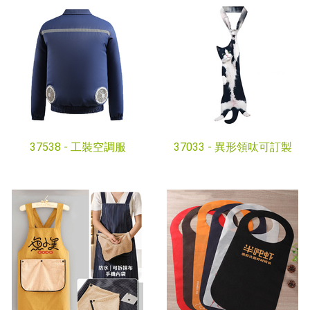
37538 -
工裝空調服
37033 -
異形領呔可訂製