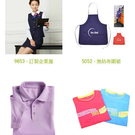
9853 -
訂製企業服
5052 -
無紡布圍裙