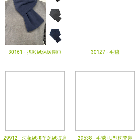
30127 -
毛毯
30161 -
搖粒絨保暖圍巾
29912 -
法萊絨拼羊羔絨披肩
29538 -
毛毯+U型枕套裝