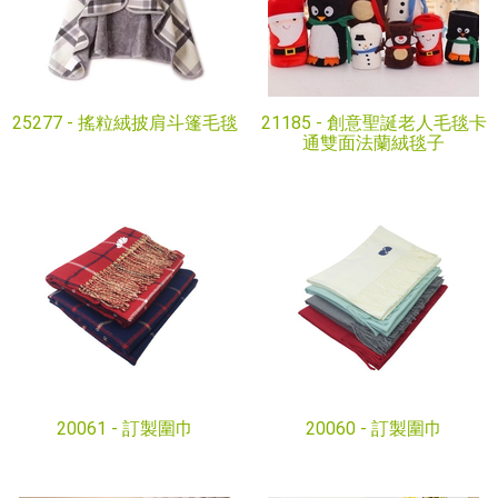
25277 -
搖粒絨披肩斗篷毛毯
21185 -
創意聖誕老人毛毯卡
通雙面法蘭絨毯子
20061 -
訂製圍巾
20060 -
訂製圍巾