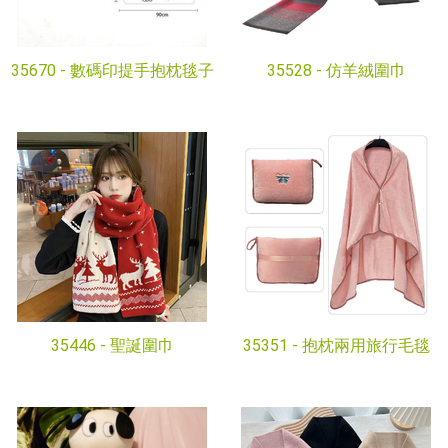
35670 -
數碼印提手抱枕毯子
35528 -
仿羊絨圍巾
35446 -
聖誕圍巾
35351 -
抱枕兩用旅行毛毯