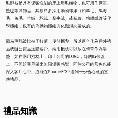
毛氈被是具有保暖性能的床上用毛織物，也可用作床罩、
壁毯等裝飾品。其原料多採用動物纖維（如羊毛、馬海
毛、兔毛、羊絨、駝絨、犛牛絨）或腈綸、粘膠纖維等化
學纖維，也有的為動物纖維與化纖混紡製成的。
因為毛氈被比被子較薄，便於攜帶，所以適合作為戶外禮
品或辦公禮品送贈客戶。兩用抱枕可以放在椅背作為靠
墊，如在兩用抱枕上，印上公司的LOGO，冷的時候蓋
上，不但給客戶帶來無限溫暖感覺，同時公司的形象也能
深入客戶心中。必能在SourceEC中選到一份合心意的宣
傳禮品。
禮品知識