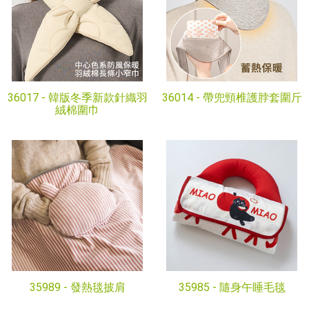
36017 -
韓版冬季新款針織羽
36014 -
帶兜頸椎護脖套圍斤
絨棉圍巾
35989 -
發熱毯披肩
35985 -
隨身午睡毛毯