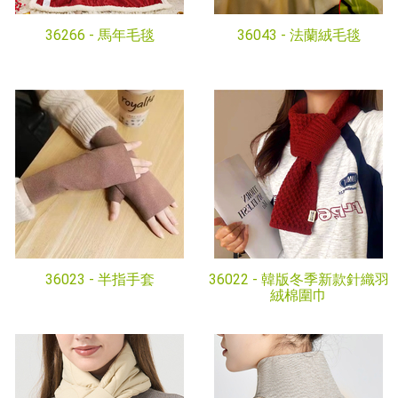
36266 -
馬年毛毯
36043 -
法蘭絨毛毯
36023 -
半指手套
36022 -
韓版冬季新款針織羽
絨棉圍巾