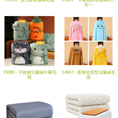
合一
35089 -
可收納法蘭絨午睡毛
34951 -
客製化造型法蘭絨毛
毯
毯