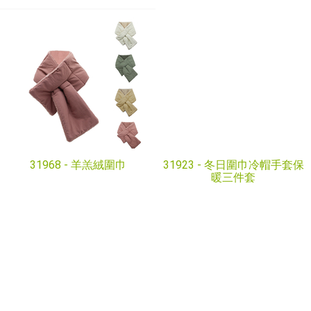
31968 -
羊羔絨圍巾
31923 -
冬日圍巾冷帽手套保
暖三件套