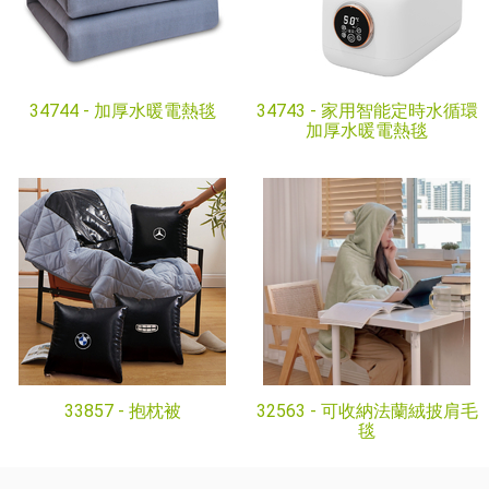
34744 -
加厚水暖電熱毯
34743 -
家用智能定時水循環
加厚水暖電熱毯
33857 -
抱枕被
32563 -
可收納法蘭絨披肩毛
毯