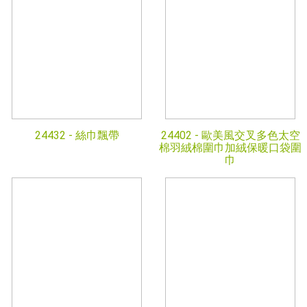
24432 -
絲巾飄帶
24402 -
歐美風交叉多色太空
棉羽絨棉圍巾加絨保暖口袋圍
巾