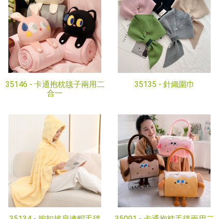
35146 -
卡通抱枕毯子兩用二
35135 -
針織圍巾
合一
35134 -
按扣披肩連帽毛毯
35091 -
卡通抱枕毛毯兩用二