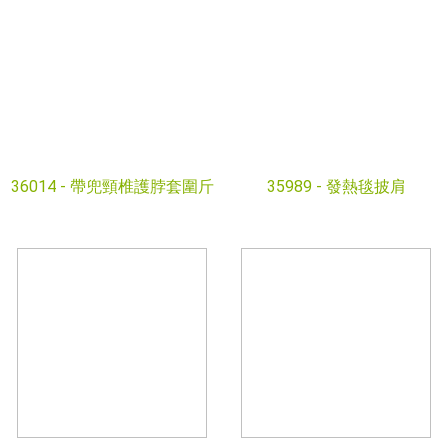
36014 -
帶兜頸椎護脖套圍斤
35989 -
發熱毯披肩