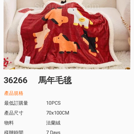
36266
馬年毛毯
產品規格
最低訂購量
10PCS
產品尺寸
70x100CM
物料
法蘭絨
樣辦時間
7 Days