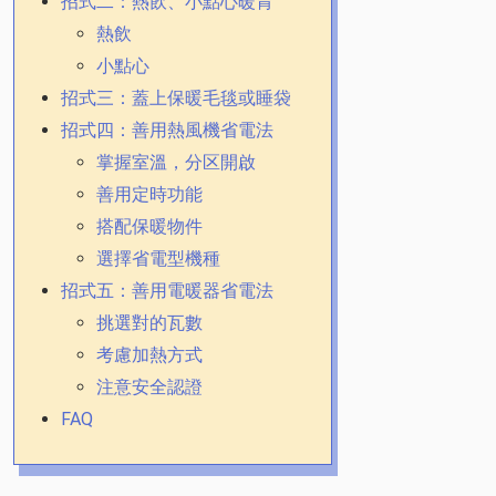
招式二：熱飲、小點心暖胃
熱飲
小點心
招式三：蓋上保暖毛毯或睡袋
招式四：善用熱風機省電法
掌握室溫，分区開啟
善用定時功能
搭配保暖物件
選擇省電型機種
招式五：善用電暖器省電法
挑選對的瓦數
考慮加熱方式
注意安全認證
FAQ