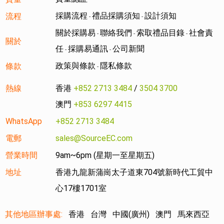
採購流程
禮品採購須知
設計須知
流程
-
-
關於採購易
聯絡我們
索取禮品目錄
社會責
-
-
-
關於
任
採購易通訊
公司新聞
-
-
政策與條款
隱私條款
條款
-
熱線
香港
+852 2713 3484
/
3504 3700
澳門
+853 6297 4415
WhatsApp
+852 2713 3484
電郵
sales@SourceEC.com
營業時間
9am~6pm (星期一至星期五)
地址
香港九龍新蒲崗太子道東704號新時代工貿中
心17樓1701室
其他地區辦事處:
香港
台灣
中國(廣州)
澳門
馬來西亞