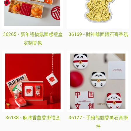
36265 -
新年禮物氛圍感禮盒
36169 -
財神爺固體石膏香氛
定制香氛
36138 -
麻將香薰香掛禮盒
36127 -
手繪熊貓香薰石膏掛
件