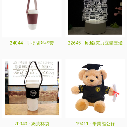
24044 -
手提隔熱杯套
22645 -
led亞克力立體臺燈
20040 -
奶茶杯袋
19411 -
畢業熊公仔