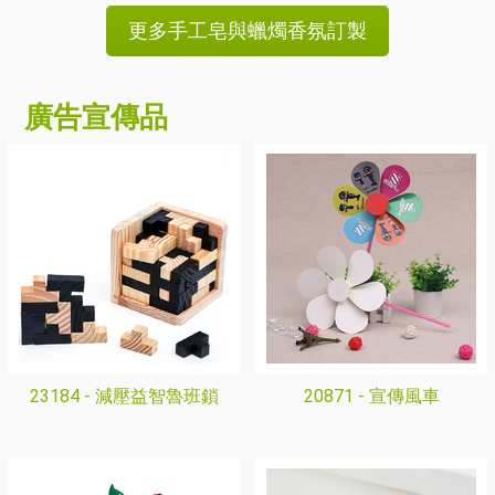
更多手工皂與蠟燭香氛訂製
廣告宣傳品
23184 -
減壓益智魯班鎖
20871 -
宣傳風車