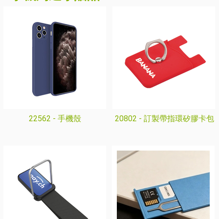
22562 -
手機殼
20802 -
訂製帶指環矽膠卡包