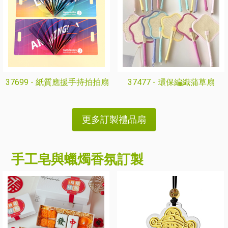
37699 -
紙質應援手持拍拍扇
37477 -
環保編織蒲草扇
更多訂製禮品扇
手工皂與蠟燭香氛訂製