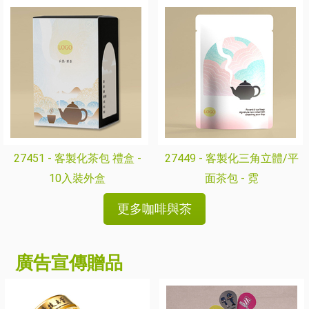
27451 -
客製化茶包 禮盒 -
27449 -
客製化三角立體/平
10入裝外盒
面茶包 - 霓
更多咖啡與茶
廣告宣傳贈品