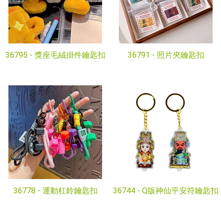
36795 -
獎座毛絨掛件鑰匙扣
36791 -
照片夾鑰匙扣
36778 -
運動杠鈴鑰匙扣
36744 -
Q版神仙平安符鑰匙扣