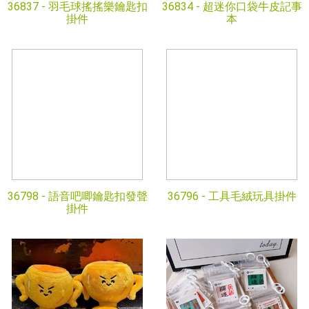
36837 -
羽毛球搖搖樂鑰匙扣
36834 -
超迷你口袋牛皮記事
掛件
本
36798 -
語音吧唧鑰匙扣發聲
36796 -
工具毛絨玩具掛件
掛件