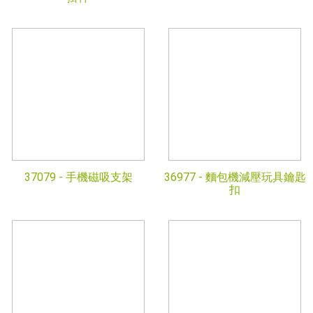
37079 -
手機磁吸支架
36977 -
麵包機減壓玩具鑰匙
扣