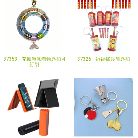
37353 -
充氣游泳圈鑰匙扣可
37326 -
祈福搖簽筒匙扣
訂製