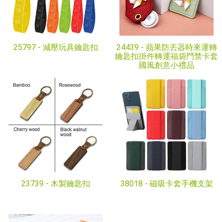
25797 -
減壓玩具鑰匙扣
24439 -
蘋果防丟器時來運轉
鑰匙扣掛件轉運福袋門禁卡套
國風創意小禮品
23739 -
木製鑰匙扣
38018 -
磁吸卡套手機支架