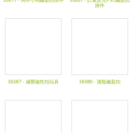
36617 -
馬年小馬鑰匙扣掛件
36607 -
訂製反光PVC鑰匙扣
掛件
36587 -
減壓磁性扣玩具
36580 -
酒瓶鑰匙扣