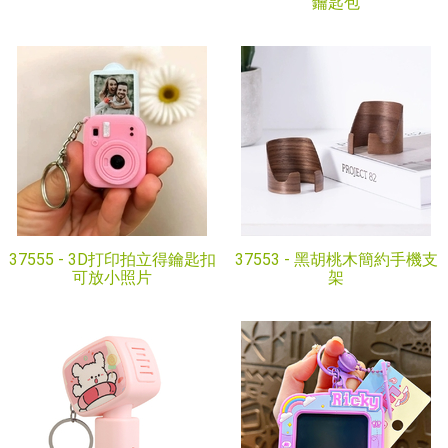
鑰匙包
37555 -
3D打印拍立得鑰匙扣
37553 -
黑胡桃木簡約手機支
可放小照片
架