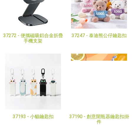
37272 -
便攜磁吸鋁合金折疊
37247 -
泰迪熊公仔鑰匙扣
手機支架
37193 -
小貓鑰匙扣
37190 -
創意開瓶器鑰匙扣掛
件