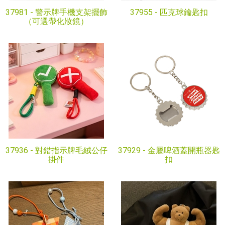
37981 -
警示牌手機支架擺飾
37955 -
匹克球鑰匙扣
（可選帶化妝鏡）
37936 -
對錯指示牌毛絨公仔
37929 -
金屬啤酒蓋開瓶器匙
掛件
扣