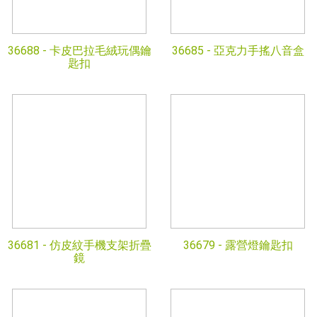
36688 -
卡皮巴拉毛絨玩偶鑰
36685 -
亞克力手搖八音盒
匙扣
36681 -
仿皮紋手機支架折疊
36679 -
露營燈鑰匙扣
鏡