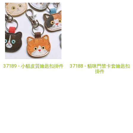
37189 -
小貓皮質鑰匙扣掛件
37188 -
貓咪門禁卡套鑰匙扣
掛件