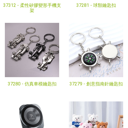
37312 -
柔性矽膠變形手機支
37281 -
球類鑰匙扣
架
37280 -
仿真車模鑰匙扣
37279 -
創意指南針鑰匙扣