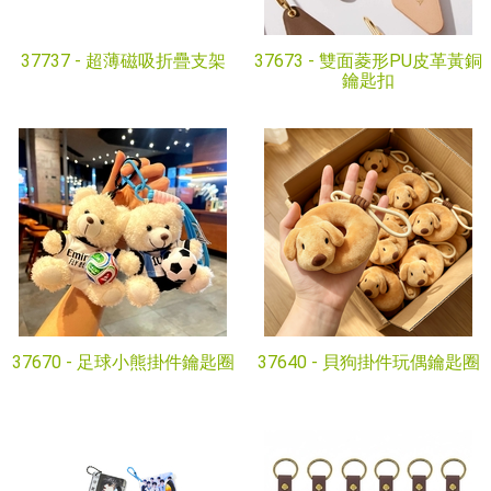
37737 -
超薄磁吸折疊支架
37673 -
雙面菱形PU皮革黃銅
鑰匙扣
37670 -
足球小熊掛件鑰匙圈
37640 -
貝狗掛件玩偶鑰匙圈