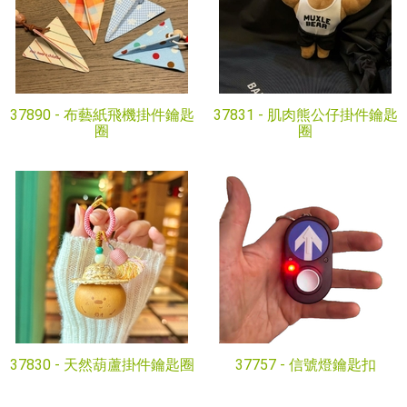
37890 -
布藝紙飛機掛件鑰匙
37831 -
肌肉熊公仔掛件鑰匙
圈
圈
37830 -
天然葫蘆掛件鑰匙圈
37757 -
信號燈鑰匙扣