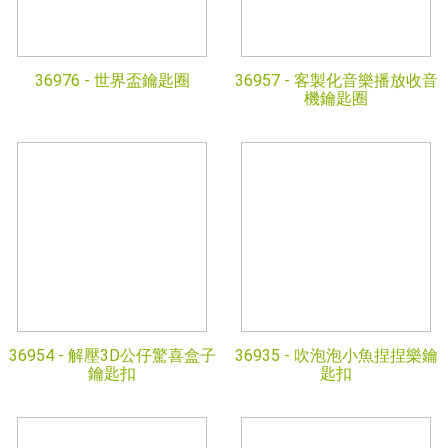
36976 -
世界盃鑰匙圈
36957 -
客製化音樂播放收音
機鑰匙圈
36954 -
解壓3D公仔驚喜盒子
36935 -
吹泡泡小魚捏捏樂鑰
鑰匙扣
匙扣