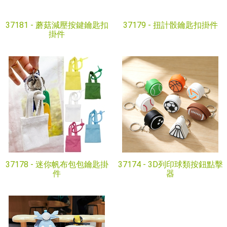
37181 -
蘑菇減壓按鍵鑰匙扣
37179 -
扭計骰鑰匙扣掛件
掛件
37178 -
迷你帆布包包鑰匙掛
37174 -
3D列印球類按鈕點擊
件
器