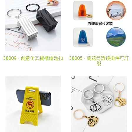
38009 -
創意仿真貨櫃鑰匙扣
38005 -
萬花筒透鏡掛件可訂
製