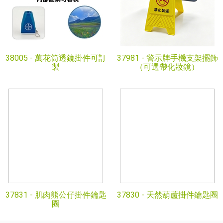
38005 -
萬花筒透鏡掛件可訂
37981 -
警示牌手機支架擺飾
製
（可選帶化妝鏡）
37831 -
肌肉熊公仔掛件鑰匙
37830 -
天然葫蘆掛件鑰匙圈
圈