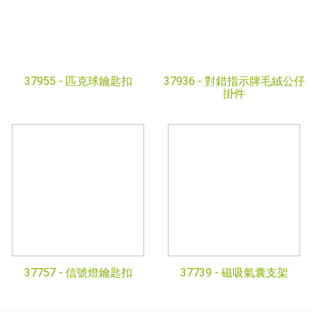
37955 -
匹克球鑰匙扣
37936 -
對錯指示牌毛絨公仔
掛件
37757 -
信號燈鑰匙扣
37739 -
磁吸氣囊支架