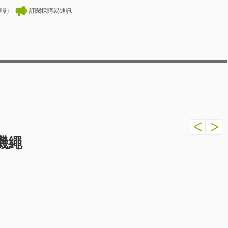
查詢
訂閱採購易通訊
機繩