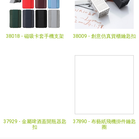
38018 -
磁吸卡套手機支架
38009 -
創意仿真貨櫃鑰匙扣
37929 -
金屬啤酒蓋開瓶器匙
37890 -
布藝紙飛機掛件鑰匙
扣
圈