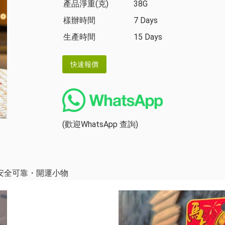
產品淨重(克)
38G
樣辦時間
7 Days
生產時間
15 Days
(歡迎WhatsApp 查詢)
安全可靠・開運小物