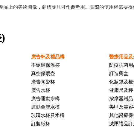
產品上的美術圖像，商標等只可作參考用。實際的使用權需要得
)
廣告杯及禮品樽
醫療用品及
不銹鋼保溫杯
防疫抗菌用
真空保暖壺
訂造藥盒
廣告陶瓷杯
化妝鏡及梳
廣告水杯
健康尺及秤
廣告運動水樽
按摩器贈品
運動金屬水樽
美甲及美容
玻璃水杯及水樽
其他醫療保
訂製紙杯
減壓禮品訂