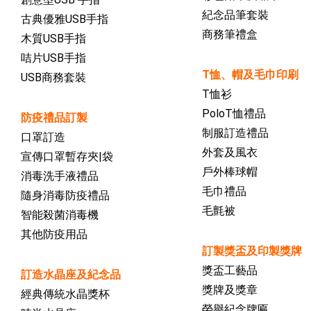
紀念品筆套裝
古典優雅USB手指
商務筆禮盒
木質USB手指
咭片USB手指
T恤、帽及毛巾印刷
USB商務套裝
T恤衫
PoloT恤禮品
防疫禮品訂製
制服訂造禮品
口罩訂造
外套及風衣
宣傳口罩暫存夾|袋
戶外棒球帽
消毒洗手液禮品
毛巾禮品
隨身消毒防疫禮品
毛氈被
智能殺菌消毒機
其他防疫用品
訂製獎盃及印製獎牌
獎盃工藝品
訂造水晶座及紀念品
獎牌及獎章
經典傳統水晶獎杯
榮譽紀念牌匾