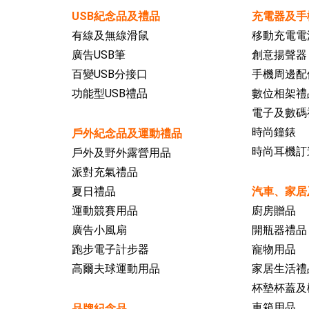
USB紀念品及禮品
充電器及手
有線及無線滑鼠
移動充電電
廣告USB筆
創意揚聲器
百變USB分接口
手機周邊配
功能型USB禮品
數位相架禮
電子及數碼
時尚鐘錶
戶外紀念品及運動禮品
時尚耳機訂
戶外及野外露營用品
派對充氣禮品
夏日禮品
汽車、家居
運動競賽用品
廚房贈品
廣告小風扇
開瓶器禮品
跑步電子計步器
寵物用品
高爾夫球運動用品
家居生活禮
杯墊杯蓋及
車箱用品
品牌紀念品