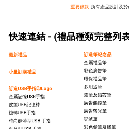
重要條款:
所有產品設計及於
快速連結 - (禮品種類完整列表
訂造筆紀念品
最新禮品
金屬禮品筆
彩色廣告筆
小量訂購禮品
環保禮品筆
多用途筆
訂造USB手指印Logo
鉛筆及鉛芯筆
金屬記憶USB手指
廣告觸控筆
皮製USB記憶棒
廣告螢光筆
旋轉USB手指
記號筆
時尚超薄型USB 手指
彩色鉛筆及蠟筆
創意型USB 手指