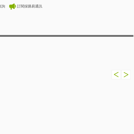
查詢
訂閱採購易通訊