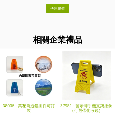
相關企業禮品
38005 -
萬花筒透鏡掛件可訂
37981 -
警示牌手機支架擺飾
製
（可選帶化妝鏡）