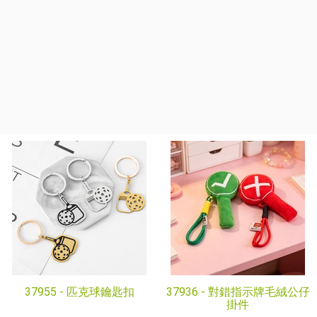
37955 -
匹克球鑰匙扣
37936 -
對錯指示牌毛絨公仔
掛件