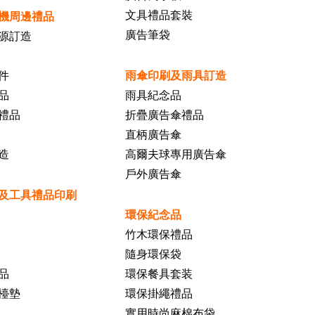
文具禮品套裝
機周邊禮品
廣告筆袋
源訂造
件
雨傘印刷及雨具訂造
品
雨具紀念品
禮品
折疊廣告傘禮品
直柄廣告傘
造
高爾夫球專用廣告傘
戶外廣告傘
及工具禮品印刷
環保紀念品
竹木環保禮品
隨身環保袋
品
環保餐具套装
檯墊
環保掛繩禮品
實用時尚麻棉布袋