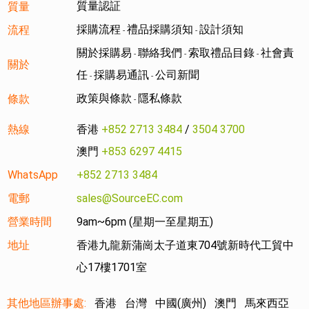
質量認証
質量
採購流程
禮品採購須知
設計須知
流程
-
-
關於採購易
聯絡我們
索取禮品目錄
社會責
-
-
-
關於
任
採購易通訊
公司新聞
-
-
政策與條款
隱私條款
條款
-
熱線
香港
+852 2713 3484
/
3504 3700
澳門
+853 6297 4415
WhatsApp
+852 2713 3484
電郵
sales@SourceEC.com
營業時間
9am~6pm (星期一至星期五)
地址
香港九龍新蒲崗太子道東704號新時代工貿中
心17樓1701室
其他地區辦事處:
香港
台灣
中國(廣州)
澳門
馬來西亞