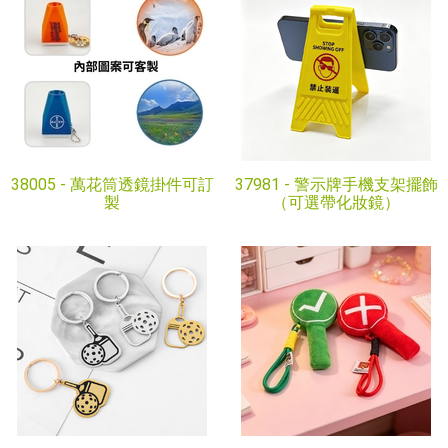
38005 -
萬花筒透鏡掛件可訂
37981 -
警示牌手機支架擺飾
製
（可選帶化妝鏡）