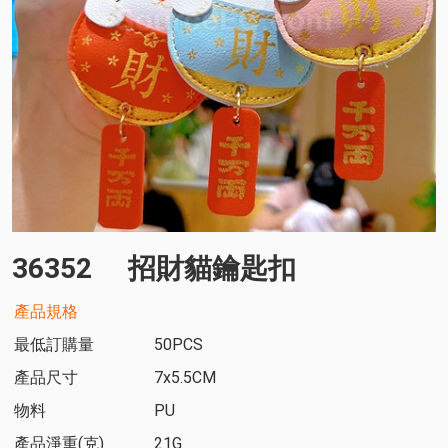
36352
招財貓鑰匙扣
產品規格
最低訂購量
50PCS
產品尺寸
7x5.5CM
物料
PU
產品淨重(克)
21G