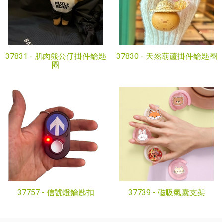
37831 -
肌肉熊公仔掛件鑰匙
37830 -
天然葫蘆掛件鑰匙圈
圈
37757 -
信號燈鑰匙扣
37739 -
磁吸氣囊支架