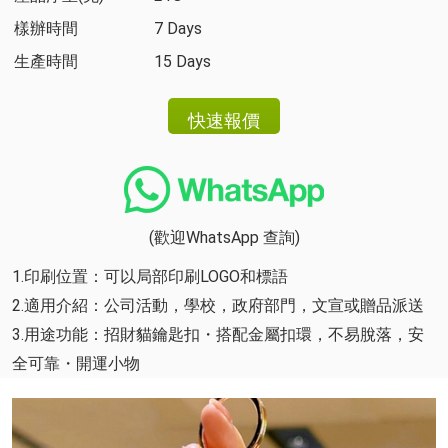
樣辦時間
7 Days
生產時間
15 Days
(歡迎WhatsApp 查詢)
1.印刷位置：可以局部印刷LOGO和標語
2.適用介紹：公司活動，學校，政府部門，文宣或贈品派送
3.用途功能：招財貓鑰匙扣・搭配金屬扣環，不易脫落，安
全可靠・開運小物