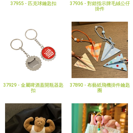
37955 -
匹克球鑰匙扣
37936 -
對錯指示牌毛絨公仔
掛件
37929 -
金屬啤酒蓋開瓶器匙
37890 -
布藝紙飛機掛件鑰匙
扣
圈