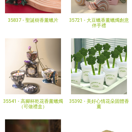
35837 -
聖誕樹香薰蠟片
35721 -
大豆蠟香薰蠟燭創意
伴手禮
35541 -
高腳杯乾花香薰蠟燭
35392 -
美好心情花朵固體香
（可做禮盒）
薰