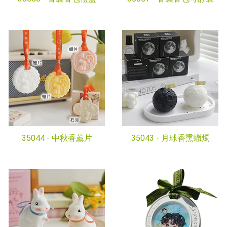
35044 -
中秋香薰片
35043 -
月球香熏蠟燭