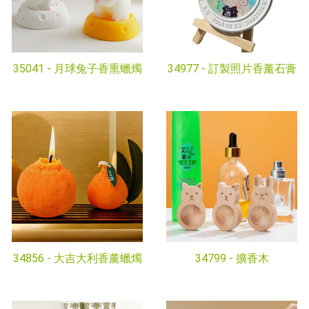
35041 -
月球兔子香熏蠟燭
34977 -
訂製照片香薰石膏
34856 -
大吉大利香薰蠟燭
34799 -
擴香木