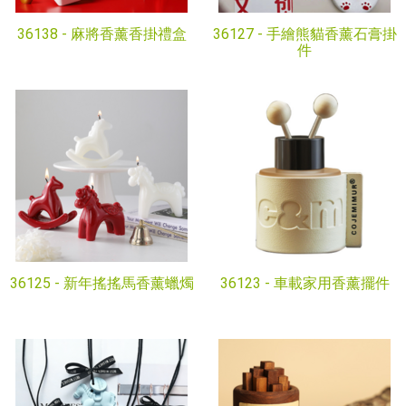
36138 -
麻將香薰香掛禮盒
36127 -
手繪熊貓香薰石膏掛
件
36125 -
新年搖搖馬香薰蠟燭
36123 -
車載家用香薰擺件