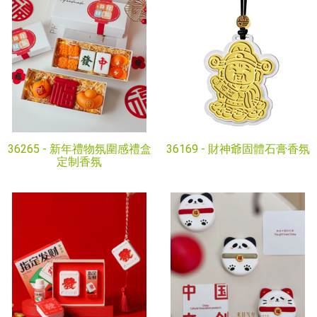
36265 -
新年禮物氛圍感禮盒
36169 -
財神爺固體石膏香氛
定制香氛