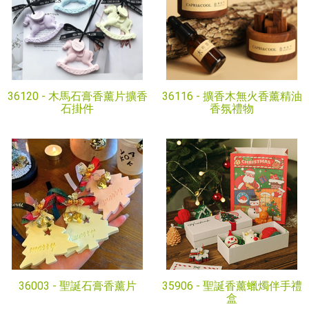
36120 -
木馬石膏香薰片擴香
36116 -
擴香木無火香薰精油
石掛件
香氛禮物
36003 -
聖誕石膏香薰片
35906 -
聖誕香薰蠟燭伴手禮
盒