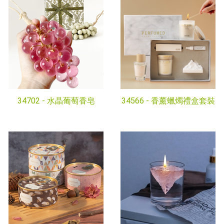
34702 -
水晶葡萄香皂
34566 -
香薰蠟燭禮盒套裝