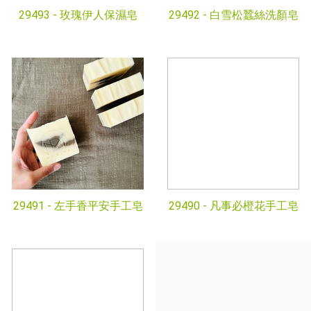
29493 -
玫瑰伊人保濕皂
29492 -
白雪松蠶絲洗顏皂
29491 -
左手香平安手工皂
29490 -
凡事必橙花手工皂