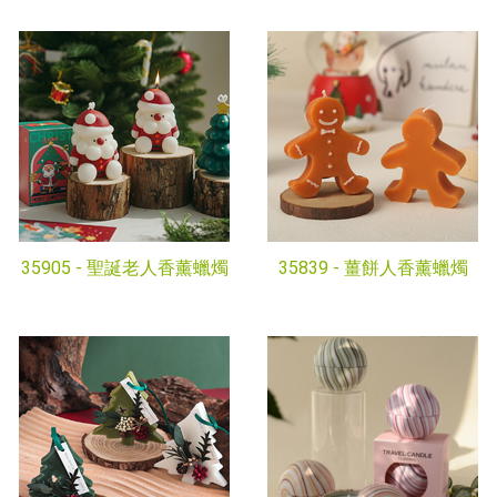
35905 -
聖誕老人香薰蠟燭
35839 -
薑餅人香薰蠟燭