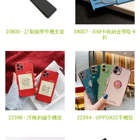
20800 -
訂製織帶手機支架
38007 -
SIM卡收納盒帶取卡
針
22598 -
浮雕刺繡手機殼
22594 -
OPPOA32手機殼