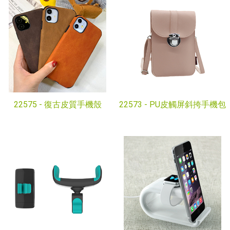
22575 -
復古皮質手機殼
22573 -
PU皮觸屏斜挎手機包