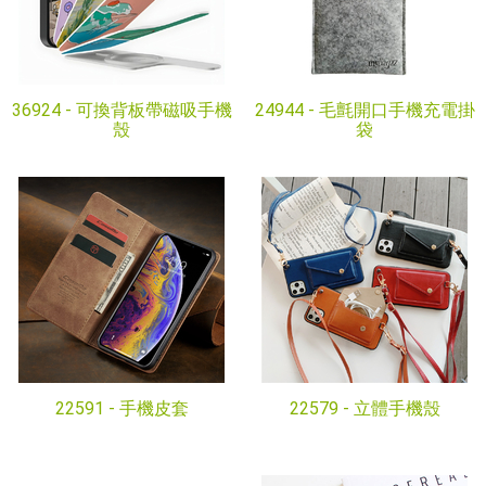
36924 -
可換背板帶磁吸手機
24944 -
毛氈開口手機充電掛
殼
袋
22591 -
手機皮套
22579 -
立體手機殼