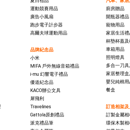
夏日禮品
汽車、家居
運動競賽用品
廚房贈品
廣告小風扇
開瓶器禮品
跑步電子計步器
寵物用品
高爾夫球運動用品
家居生活禮
杯墊杯蓋及
車箱用品
品牌紀念品
照明燈具
小米
多合一刀具
MIFA 戶外無線音箱禮品
家居整理盒
i-mu 幻響電子禮品
嬰兒純棉用
優道紀念品
餐盒
KACO辦公文具
犀飛利
製
Travelines
訂造相架及
Gattola原創禮品
訂製金屬相
派克禮品筆
環保木製相