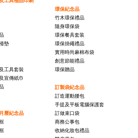
及工具禮品印刷
環保紀念品
竹木環保禮品
隨身環保袋
品
環保餐具套装
檯墊
環保掛繩禮品
實用時尚麻棉布袋
創意節能禮品
及工具套裝
環保贈品
及宣傳紙巾
品
訂製袋紀念品
訂造運動腰包
手提及平板電腦保護套
月曆紀念品
訂做束口袋
框
商務公事包
框
收納化妝包禮品