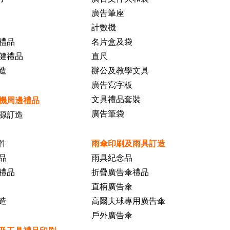
廣告筆座
計數機
禮品
名片盒及袋
健禮品
直尺
造
辦公及教學文具
廣告寫字板
文具禮品套裝
機周邊禮品
廣告筆袋
源訂造
件
雨傘印刷及雨具訂造
品
雨具紀念品
禮品
折疊廣告傘禮品
直柄廣告傘
造
高爾夫球專用廣告傘
戶外廣告傘