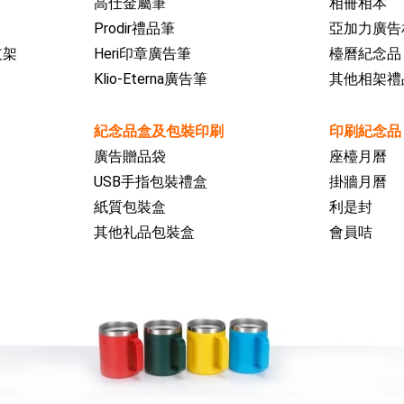
高仕金屬筆
相冊相本
Prodir禮品筆
亞加力廣告
支架
Heri印章廣告筆
檯曆紀念品
Klio-Eterna廣告筆
其他相架禮
紀念品盒及包裝印刷
印刷紀念品
廣告贈品袋
座檯月曆
USB手指包裝禮盒
掛牆月曆
紙質包裝盒
利是封
其他礼品包裝盒
會員咭