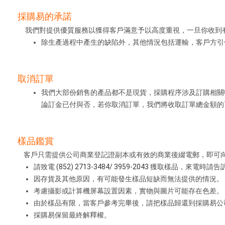
採購易的承諾
我們對提供優質服務以獲得客戶滿意予以高度重視，一旦你收到
除生產過程中產生的缺陷外，其他情況包括運輸，客戶方引
取消訂單
我們大部份銷售的產品都不是現貨，採購程序涉及訂購相關
論訂金已付與否，若你取消訂單，我們將收取訂單總金額的
樣品鑑賞
客戶只需提供公司商業登記證副本或有效的商業後綴電郵，即可向
請致電
(852) 2713-3484/ 3959-2043
獲取樣品，來電時請告
因存貨及其他原因，有可能發生樣品短缺而無法提供的情況。
考慮攝影或計算機屏幕設置因素，實物與圖片可能存在色差。
由於樣品有限，當客戶參考完畢後，請把樣品歸還到採購易公司：
採購易保留最終解釋權。