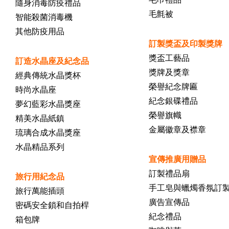
隨身消毒防疫禮品
毛氈被
智能殺菌消毒機
其他防疫用品
訂製獎盃及印製獎牌
獎盃工藝品
訂造水晶座及紀念品
獎牌及獎章
經典傳統水晶獎杯
榮譽紀念牌匾
時尚水晶座
紀念銀碟禮品
夢幻藍彩水晶獎座
榮譽旗幟
精美水晶紙鎮
金屬徽章及襟章
琉璃合成水晶獎座
水晶精品系列
宣傳推廣用贈品
訂製禮品扇
旅行用紀念品
手工皂與蠟燭香氛訂
旅行萬能插頭
廣告宣傳品
密碼安全鎖和自拍桿
紀念禮品
箱包牌