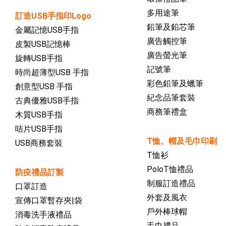
多用途筆
訂造USB手指印Logo
鉛筆及鉛芯筆
金屬記憶USB手指
廣告觸控筆
皮製USB記憶棒
廣告螢光筆
旋轉USB手指
記號筆
時尚超薄型USB 手指
彩色鉛筆及蠟筆
創意型USB 手指
紀念品筆套裝
古典優雅USB手指
商務筆禮盒
木質USB手指
咭片USB手指
T恤、帽及毛巾印刷
USB商務套裝
T恤衫
PoloT恤禮品
防疫禮品訂製
制服訂造禮品
口罩訂造
外套及風衣
宣傳口罩暫存夾|袋
戶外棒球帽
消毒洗手液禮品
毛巾禮品