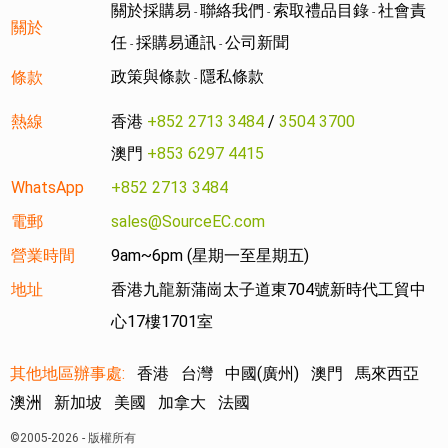
關於採購易
聯絡我們
索取禮品目錄
社會責
-
-
-
關於
任
採購易通訊
公司新聞
-
-
政策與條款
隱私條款
條款
-
熱線
香港
+852 2713 3484
/
3504 3700
澳門
+853 6297 4415
WhatsApp
+852 2713 3484
電郵
sales@SourceEC.com
營業時間
9am~6pm (星期一至星期五)
地址
香港九龍新蒲崗太子道東704號新時代工貿中
心17樓1701室
其他地區辦事處:
香港
台灣
中國(廣州)
澳門
馬來西亞
澳洲
新加坡
美國
加拿大
法國
©2005-2026 - 版權所有