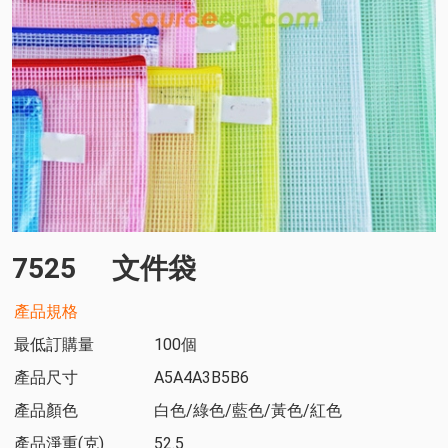
7525
文件袋
產品規格
最低訂購量
100個
產品尺寸
A5A4A3B5B6
產品顏色
白色/綠色/藍色/黃色/紅色
產品淨重(克)
52.5