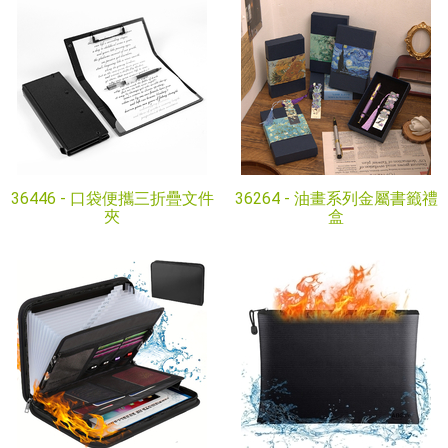
36446 -
口袋便攜三折疊文件
36264 -
油畫系列金屬書籤禮
夾
盒