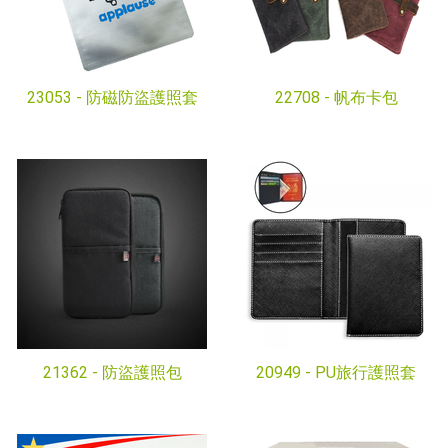
23053 -
防磁防盜護照套
22708 -
帆布卡包
21362 -
防盜護照包
20949 -
PU旅行護照套