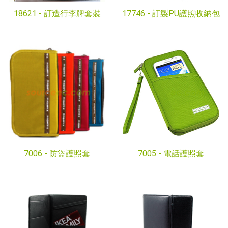
18621 -
訂造行李牌套裝
17746 -
訂製PU護照收納包
7006 -
防盜護照套
7005 -
電話護照套