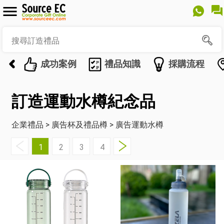
成功案例
禮品知識
採購流程
訂造運動水樽紀念品
企業禮品
>
廣告杯及禮品樽
>
廣告運動水樽
1
2
3
4