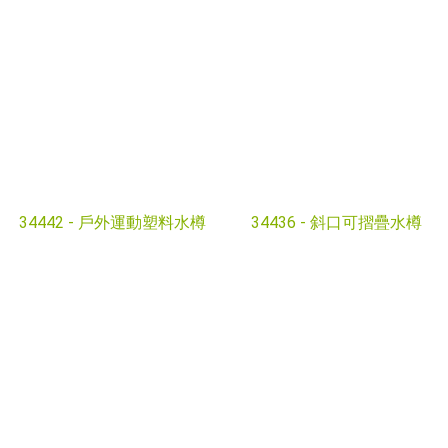
34442 -
戶外運動塑料水樽
34436 -
斜口可摺疊水樽