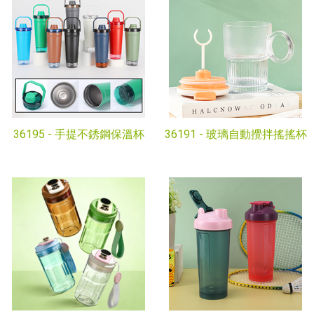
36195 -
手提不銹鋼保溫杯
36191 -
玻璃自動攪拌搖搖杯