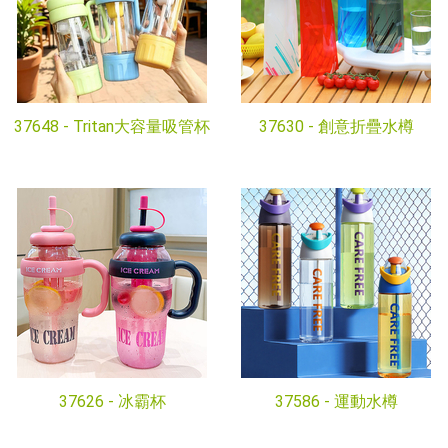
37648 -
Tritan大容量吸管杯
37630 -
創意折疊水樽
37626 -
冰霸杯
37586 -
運動水樽