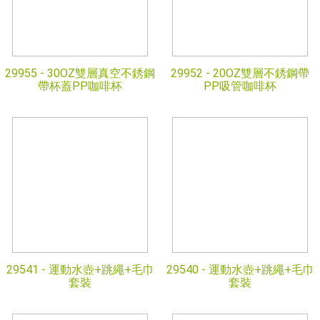
29955 -
30OZ雙層真空不銹鋼
29952 -
20OZ雙層不銹鋼帶
帶杯蓋PP咖啡杯
PP吸管咖啡杯
29541 -
運動水壺+跳繩+毛巾
29540 -
運動水壺+跳繩+毛巾
套裝
套裝