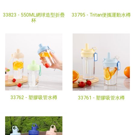
33823 -
550ML網球造型折疊
33795 -
Tritan便攜運動水樽
杯
33762 -
塑膠吸管水樽
33761 -
塑膠吸管水樽