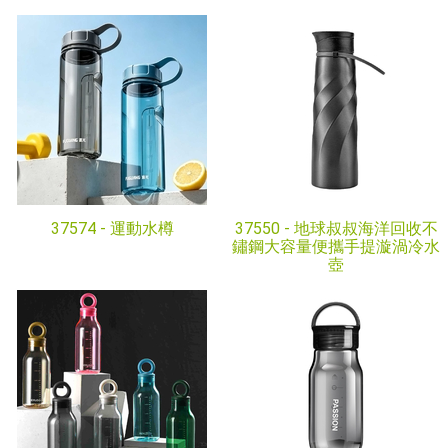
37574 -
運動水樽
37550 -
地球叔叔海洋回收不
鏽鋼大容量便攜手提漩渦冷水
壺