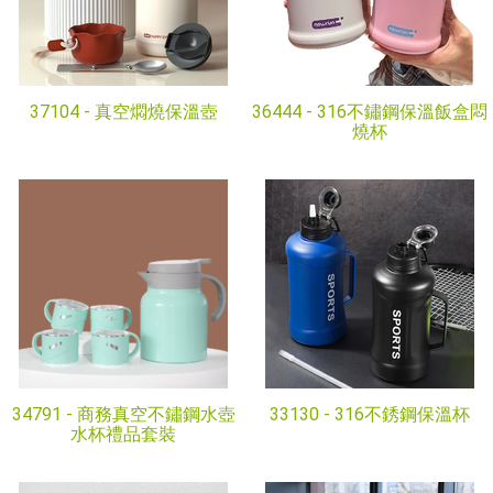
37104 -
真空燜燒保溫壺
36444 -
316不鏽鋼保溫飯盒悶
燒杯
34791 -
商務真空不鏽鋼水壺
33130 -
316不銹鋼保溫杯
水杯禮品套裝