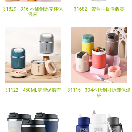
31829 -
316 不鏽鋼馬克杯保
31682 -
帶蓋手提湯飯壺
溫杯
31122 -
450ML雙層保溫壺
31115 -
304不銹鋼可拆卸保溫
杯