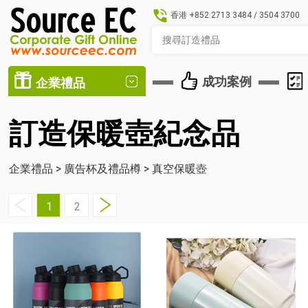
香港
+852 2713 3484
/
3504 3700
成功案例
企業禮品
訂造保暖壺紀念品
企業禮品
>
廣告杯及禮品樽
>
真空保暖壺
1
2