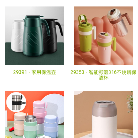
29391 -
家用保溫壺
29353 -
智能顯溫316不銹鋼保
溫杯