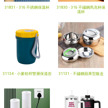
31831 -
316 不銹鋼保溫杯
31830 -
316 不鏽鋼馬克杯保
溫杯
31134 -
小麥秸稈雙層保溫壺
31131 -
不鏽鋼蘋果型飯盒