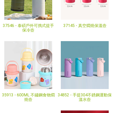
37546 -
泰碩戶外可擕式提手
37145 -
真空燜燒保溫壺
保冷壺
35913 -
600ML 不鏽鋼食物燜
34852 -
手提304不銹鋼運動保
燒壺
溫水壺