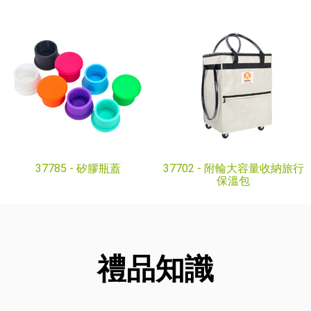
37785 -
矽膠瓶蓋
37702 -
附輪大容量收納旅行
保溫包
禮品知識