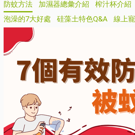
防蚊方法
加濕器總彙介紹
榨汁杯介紹
泡澡的7大好處
硅藻土特色Q&A
線上