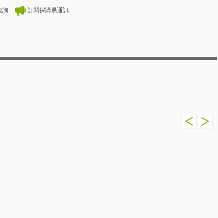
查詢
訂閱採購易通訊