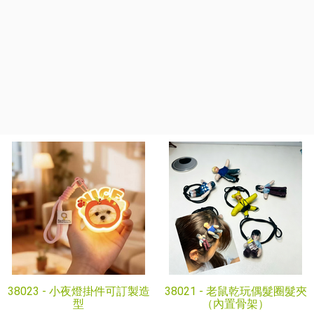
38023 -
小夜燈掛件可訂製造
38021 -
老鼠乾玩偶髮圈髮夾
型
（內置骨架）