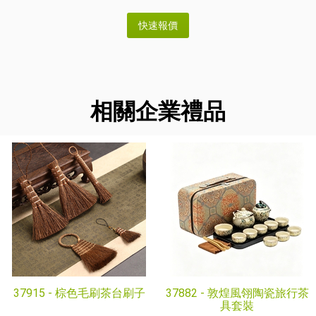
相關企業禮品
37915 -
棕色毛刷茶台刷子
37882 -
敦煌風翎陶瓷旅行茶
具套裝