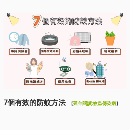
7個有效的防蚊方法
延伸閱讀:蚊蟲傳染病
【
】