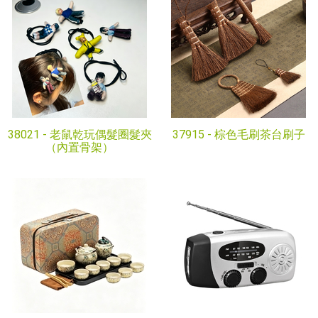
38021 -
老鼠乾玩偶髮圈髮夾
37915 -
棕色毛刷茶台刷子
（內置骨架）