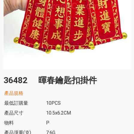
36482
暉春鑰匙扣掛件
產品規格
最低訂購量
10PCS
產品尺寸
10.5x6.2CM
物料
P
產品淨重(克)
7.6G