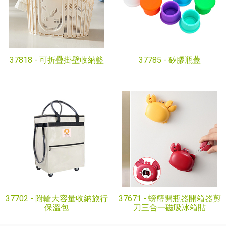
37818 -
可折疊掛壁收納籃
37785 -
矽膠瓶蓋
37702 -
附輪大容量收納旅行
37671 -
螃蟹開瓶器開箱器剪
保溫包
刀三合一磁吸冰箱貼