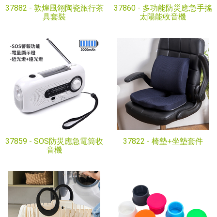
37882 -
敦煌風翎陶瓷旅行茶
37860 -
多功能防災應急手搖
具套裝
太陽能收音機
37859 -
SOS防災應急電筒收
37822 -
椅墊+坐墊套件
音機