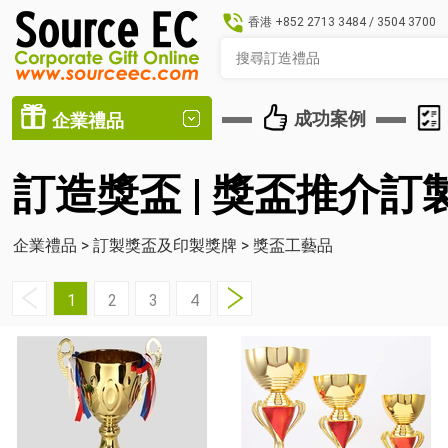
香港
+852 2713 3484
/
3504 3700
成功案例
企業禮品
訂造獎盃 | 獎盃推介訂
企業禮品
>
訂製獎盃及印製獎牌
>
獎盃工藝品
1
2
3
4