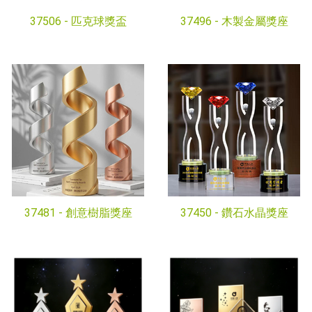
37506 -
匹克球獎盃
37496 -
木製金屬獎座
37481 -
創意樹脂獎座
37450 -
鑽石水晶獎座