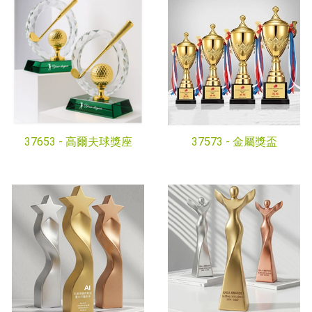
37653 -
高爾夫球獎座
37573 -
金屬獎盃