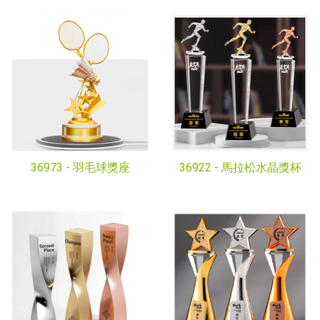
36973 -
羽毛球獎座
36922 -
馬拉松水晶獎杯