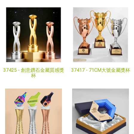
37425 -
創意鑽石金屬質感獎
37417 -
71CM大號金屬獎杯
杯