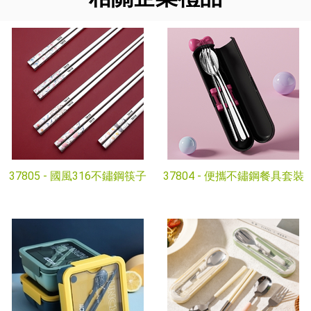
37805 -
國風316不鏽鋼筷子
37804 -
便攜不鏽鋼餐具套裝