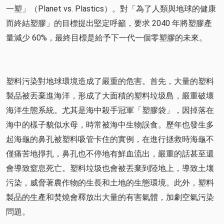
一塑」（Planet vs. Plastics）。對「為了人類與地球的健康
而終結塑膠」的目標提出堅定呼籲，要求 2040 年將塑膠產
量減少 60%，最終目標是給予下一代一個零塑膠的未來。
塑料污染對地球環境造成了嚴重的危害。首先，大量的塑料
製品被丟棄進海洋，形成了大面積的塑料垃圾島，嚴重破壞
海洋生態系統。尤其是海中殺手冠軍「塑膠袋」，因掉落在
海中的樣子貌似水母，時常被海中生物誤食。歷年也發生多
起海龜的鼻孔被塑料吸管卡住的實例，在進行拯救時海龜不
僅痛苦地掙扎，鼻孔也不停地有鮮血流出，嚴重的話甚至還
會導致窒息死亡。塑料垃圾也會被丟棄到陸地上，導致土壤
污染，威脅著農作物的生長和土地的生態環境。此外，塑料
製品的生產和焚燒會釋放出大量的有害氣體，加劇空氣污染
問題。