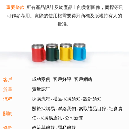
重要條款:
所有產品設計及於產品上的美術圖像，商標等只
可作參考用。實際的使用權需要得到商標及版權持有人的
批准。
成功案例
客戶好評
客戶網絡
客戶
-
-
質量認証
質量
採購流程
禮品採購須知
設計須知
流程
-
-
關於採購易
聯絡我們
索取禮品目錄
社會責
-
-
-
關於
任
採購易通訊
公司新聞
-
-
政策與條款
隱私條款
條款
-