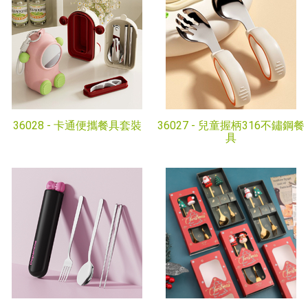
36028 -
卡通便攜餐具套裝
36027 -
兒童握柄316不鏽鋼餐
具