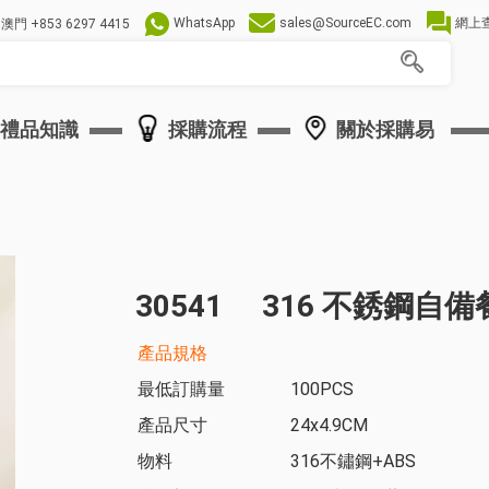
WhatsApp
sales@SourceEC.com
網上
澳門
+853 6297 4415
禮品知識
採購流程
關於採購易
30541
316 不銹鋼自
產品規格
最低訂購量
100PCS
產品尺寸
24x4.9CM
物料
316不鏽鋼+ABS