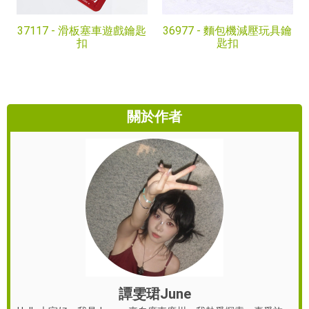
37117 -
滑板塞車遊戲鑰匙
36977 -
麵包機減壓玩具鑰
扣
匙扣
關於作者
譚雯珺June