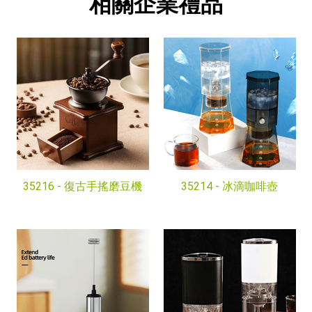
相關企業禮品
35216 -
復古手搖磨豆機
35214 -
冰滴咖啡壺