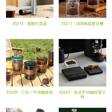
35213 -
電動打蛋器
35211 -
USB無線磨豆機
35209 -
三合一手沖咖啡壺
35207 -
意式手沖咖啡電子
秤