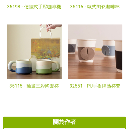
35198 -
便攜式手壓咖啡機
35116 -
歐式陶瓷咖啡杯
35115 -
釉畫三彩陶瓷杯
32551 -
PU手提隔熱杯套
關於作者