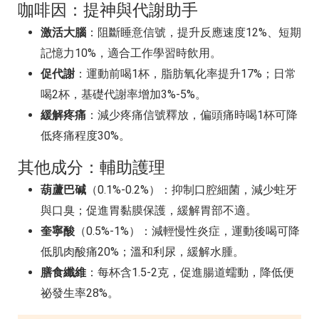
咖啡因：提神與代謝助手
激活大腦
：阻斷睡意信號，提升反應速度12%、短期
記憶力10%，適合工作學習時飲用。
促代謝
：運動前喝1杯，脂肪氧化率提升17%；日常
喝2杯，基礎代謝率增加3%-5%。
緩解疼痛
：減少疼痛信號釋放，偏頭痛時喝1杯可降
低疼痛程度30%。
其他成分：輔助護理
葫蘆巴碱
（0.1%-0.2%）：抑制口腔細菌，減少蛀牙
與口臭；促進胃黏膜保護，緩解胃部不適。
奎寧酸
（0.5%-1%）：減輕慢性炎症，運動後喝可降
低肌肉酸痛20%；溫和利尿，緩解水腫。
膳食纖維
：每杯含1.5-2克，促進腸道蠕動，降低便
祕發生率28%。