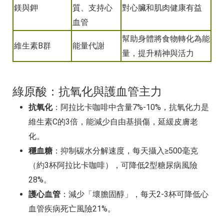
鎂與鉀
質、支持心
對心臟和肌肉健康有益
血管
幫助身體將食物轉化為能
維生素B群
能量代謝
量，提升精神與活力
綠原酸：抗氧化與護血管主力
抗氧化
：阿拉比卡咖啡中含量7%-10%，抗氧化力是
維生素C的3倍，能減少自由基損傷，延緩皮膚老
化。
穩血糖
：抑制碳水分解速度，每天攝入≥500毫克
（約3杯阿拉比卡咖啡），可降低2型糖尿病風險
28%。
護心血管
：減少「壞膽固醇」，每天2-3杯可降低心
血管疾病死亡風險21%。