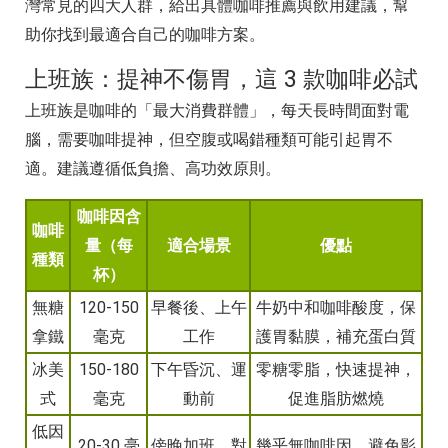
灣常見的四大人群，給出具體咖啡推薦與飲用建議，幫
助你找到最適合自己的咖啡方案。
上班族：提神不傷胃，這 3 款咖啡必試
上班族是咖啡的「最大消費群體」，每天長時間面對電
腦，需要咖啡提神，但空腹或喝錯種類可能引起胃不
適。建議遵循低負擔、高功效原則。
咖啡因含
咖啡
量（每
適合場景
優點
種類
杯）
無糖
120-150
早餐後、上午
牛奶中和咖啡酸度，保
拿鐵
毫克
工作
護胃黏膜，補充蛋白質
冰美
150-180
下午昏沉、運
零糖零脂，快速提神，
式
毫克
動前
促進脂肪燃燒
低因
20-30 毫
傍晚加班、對
幾乎無咖啡因，避免影