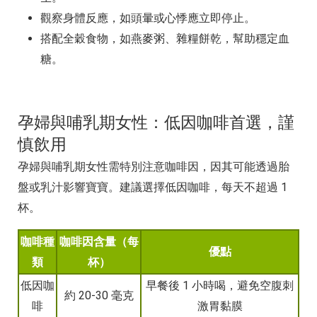
觀察身體反應，如頭暈或心悸應立即停止。
搭配全穀食物，如燕麥粥、雜糧餅乾，幫助穩定血
糖。
孕婦與哺乳期女性：低因咖啡首選，謹
慎飲用
孕婦與哺乳期女性需特別注意咖啡因，因其可能透過胎
盤或乳汁影響寶寶。建議選擇低因咖啡，每天不超過 1
杯。
咖啡種
咖啡因含量（每
優點
類
杯）
低因咖
早餐後 1 小時喝，避免空腹刺
約 20-30 毫克
啡
激胃黏膜