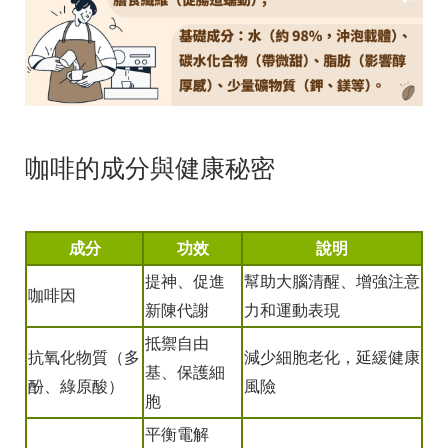
咖啡的成分與健康秘密
成分
功效
說明
提神、促進
幫助大腦清醒、增強注意
咖啡因
新陳代謝
力和運動表現
抵禦自由
抗氧化物質（多
減少細胞老化，延緩健康
基、保護細
酚、綠原酸）
風險
胞
平衡電解