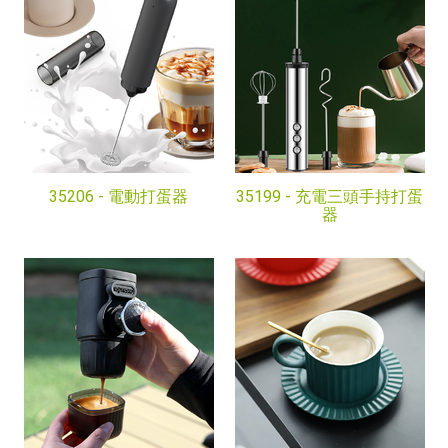
35206 -
電動打蛋器
35199 -
充電三頭手持打蛋
器