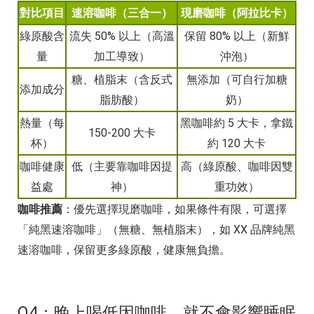
對比項目
速溶咖啡（三合一）
現磨咖啡（阿拉比卡）
綠原酸含
流失 50% 以上（高溫
保留 80% 以上（新鮮
量
加工導致）
沖泡）
糖、植脂末（含反式
無添加（可自行加糖
添加成分
脂肪酸）
奶）
熱量（每
黑咖啡約 5 大卡，拿鐵
150-200 大卡
杯）
約 120 大卡
咖啡健康
低（主要靠咖啡因提
高（綠原酸、咖啡因雙
益處
神）
重功效）
咖啡推薦
：優先選擇現磨咖啡，如果條件有限，可選擇
「純黑速溶咖啡」（無糖、無植脂末），如 XX 品牌純黑
速溶咖啡，保留更多綠原酸，健康無負擔。
Q4：晚上喝低因咖啡，就不會影響睡眠