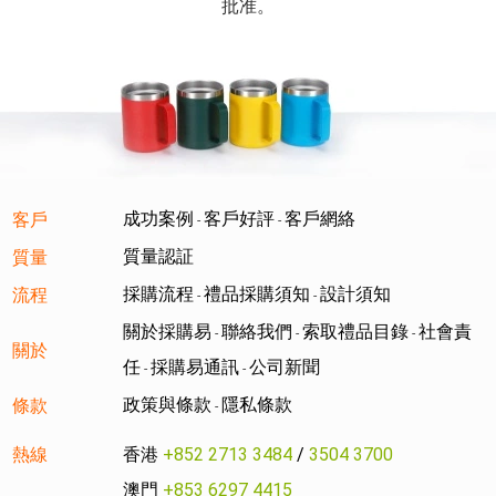
批准。
成功案例
客戶好評
客戶網絡
客戶
-
-
質量認証
質量
採購流程
禮品採購須知
設計須知
流程
-
-
關於採購易
聯絡我們
索取禮品目錄
社會責
-
-
-
關於
任
採購易通訊
公司新聞
-
-
政策與條款
隱私條款
條款
-
熱線
香港
+852 2713 3484
/
3504 3700
澳門
+853 6297 4415