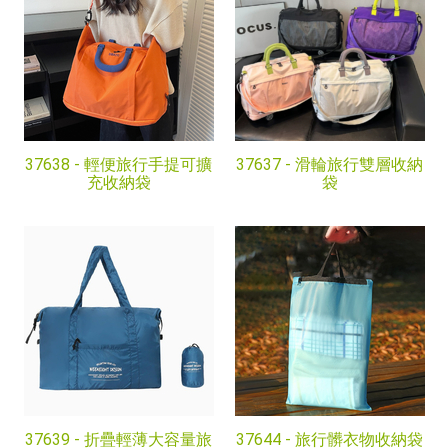
37638 -
輕便旅行手提可擴
37637 -
滑輪旅行雙層收納
充收納袋
袋
37639 -
折疊輕薄大容量旅
37644 -
旅行髒衣物收納袋