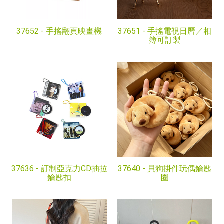
37652 -
手搖翻頁映畫機
37651 -
手搖電視日曆／相
簿可訂製
37636 -
訂制亞克力CD抽拉
37640 -
貝狗掛件玩偶鑰匙
鑰匙扣
圈