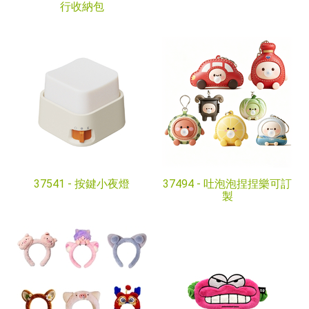
行收納包
37541 -
按鍵小夜燈
37494 -
吐泡泡捏捏樂可訂
製