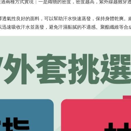
透過兩種方式實現：一是織物的密度，密度越高，紫外線越難穿
擇透氣性良好的面料，可以幫助汗水快速蒸發，保持身體乾爽。
以迅速吸收汗水並蒸發，避免汗濕黏膩的不適感。聚酯纖維等合