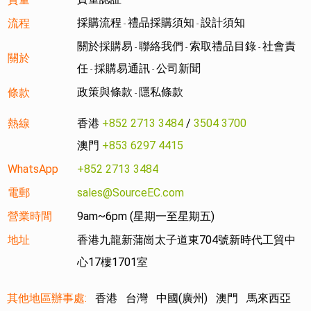
採購流程
禮品採購須知
設計須知
流程
-
-
關於採購易
聯絡我們
索取禮品目錄
社會責
-
-
-
關於
任
採購易通訊
公司新聞
-
-
政策與條款
隱私條款
條款
-
熱線
香港
+852 2713 3484
/
3504 3700
澳門
+853 6297 4415
WhatsApp
+852 2713 3484
電郵
sales@SourceEC.com
營業時間
9am~6pm (星期一至星期五)
地址
香港九龍新蒲崗太子道東704號新時代工貿中
心17樓1701室
其他地區辦事處:
香港
台灣
中國(廣州)
澳門
馬來西亞