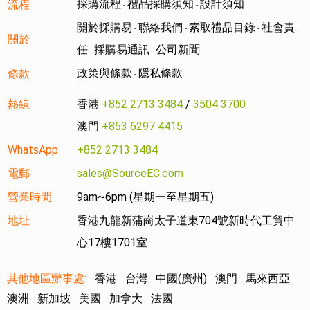
採購流程
禮品採購須知
設計須知
流程
-
-
關於採購易
聯絡我們
索取禮品目錄
社會責
-
-
-
關於
任
採購易通訊
公司新聞
-
-
政策與條款
隱私條款
條款
-
熱線
香港
+852 2713 3484
/
3504 3700
澳門
+853 6297 4415
WhatsApp
+852 2713 3484
電郵
sales@SourceEC.com
營業時間
9am~6pm (星期一至星期五)
地址
香港九龍新蒲崗太子道東704號新時代工貿中
心17樓1701室
其他地區辦事處:
香港
台灣
中國(廣州)
澳門
馬來西亞
澳洲
新加坡
美國
加拿大
法國