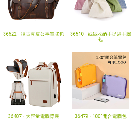
36622 -
復古真皮公事電腦包
36510 -
絲絨收納手提袋手腕
包
36487 -
大容量電腦背囊
36479 -
180º開合電腦包