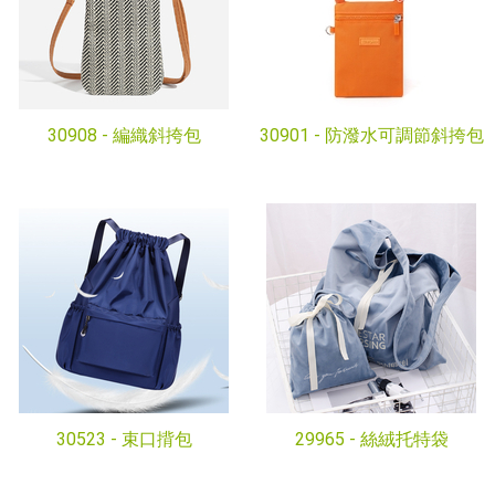
30908 -
編織斜挎包
30901 -
防潑水可調節斜挎包
30523 -
束口揹包
29965 -
絲絨托特袋