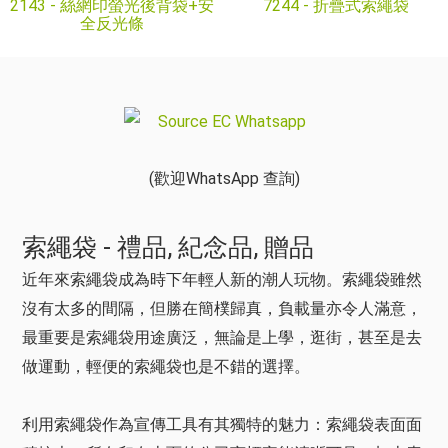
2143 -
絲網印螢光後背袋+安
7244 -
折疊式索繩袋
全反光條
(歡迎WhatsApp 查詢)
索繩袋 - 禮品, 紀念品, 贈品
近年來索繩袋成為時下年輕人新的潮人玩物。索繩袋雖然
沒有太多的間隔，但勝在簡樸歸真，負載量亦令人滿意，
最重要是索繩袋用途廣泛，無論是上學，逛街，甚至是去
做運動，輕便的索繩袋也是不錯的選擇。
利用索繩袋作為宣傳工具有其獨特的魅力：索繩袋表面面