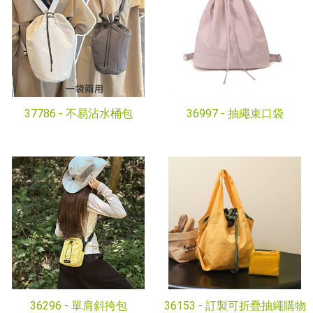
37786 -
不易沾水桶包
36997 -
抽繩束口袋
36296 -
單肩斜挎包
36153 -
訂製可折疊抽繩購物