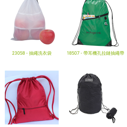
23058 -
抽繩洗衣袋
18507 -
帶耳機孔拉鏈抽繩帶