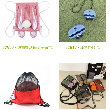
32999 -
絨布復活節兔子背包
32817 -
漢堡掛脖包