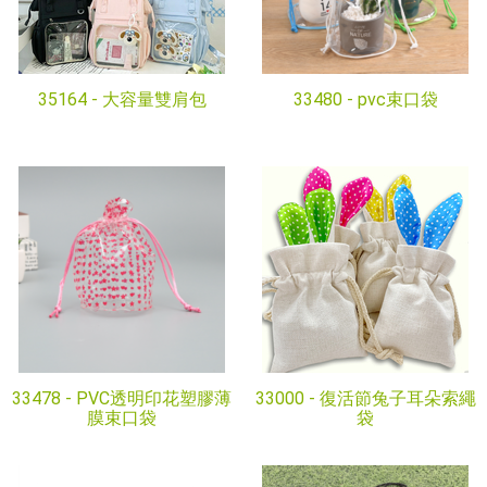
35164 -
大容量雙肩包
33480 -
pvc束口袋
33478 -
PVC透明印花塑膠薄
33000 -
復活節兔子耳朵索繩
膜束口袋
袋