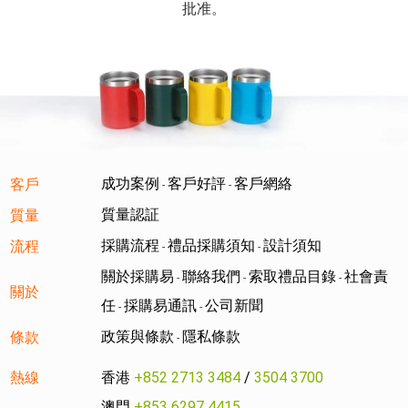
成功案例
客戶好評
客戶網絡
客戶
-
-
質量認証
質量
採購流程
禮品採購須知
設計須知
流程
-
-
關於採購易
聯絡我們
索取禮品目錄
社會責
-
-
-
關於
任
採購易通訊
公司新聞
-
-
政策與條款
隱私條款
條款
-
熱線
香港
+852 2713 3484
/
3504 3700
澳門
+853 6297 4415