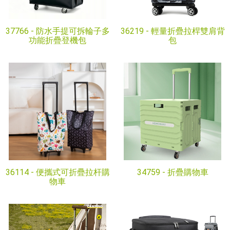
37766 -
防水手提可拆輪子多
36219 -
輕量折疊拉桿雙肩背
功能折疊登機包
包
36114 -
便攜式可折疊拉杆購
34759 -
折疊購物車
物車