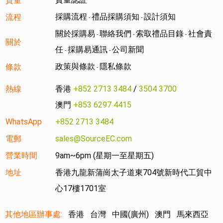
質量
採購流程
禮品採購須知
設計須知
流程
-
-
關於採購易
聯絡我們
索取禮品目錄
社會責
-
-
-
關於
任
採購易通訊
公司新聞
-
-
政策與條款
隱私條款
條款
-
熱線
香港
+852 2713 3484
/
3504 3700
澳門
+853 6297 4415
WhatsApp
+852 2713 3484
電郵
sales@SourceEC.com
營業時間
9am~6pm (星期一至星期五)
地址
香港九龍新蒲崗太子道東704號新時代工貿中
心17樓1701室
其他地區辦事處:
香港
台灣
中國(廣州)
澳門
馬來西亞