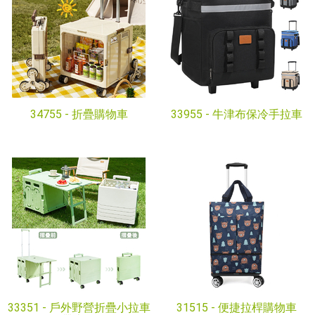
34755 -
折疊購物車
33955 -
牛津布保冷手拉車
33351 -
戶外野營折疊小拉車
31515 -
便捷拉桿購物車