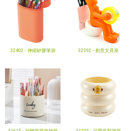
32402 -
伸縮矽膠筆袋
32392 -
創意文具座
31615 -
旋轉筆筒收納筒
31203 -
可愛造型筆筒