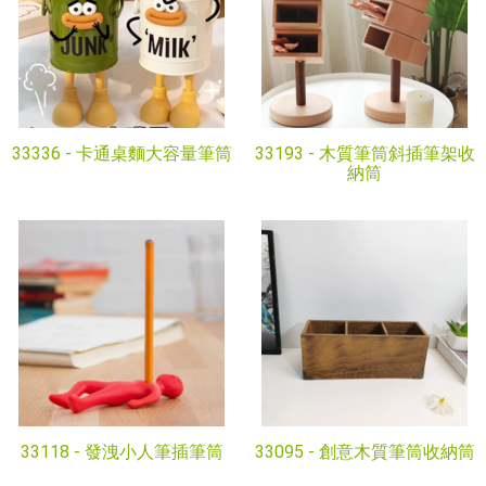
33336 -
卡通桌麵大容量筆筒
33193 -
木質筆筒斜插筆架收
納筒
33118 -
發洩小人筆插筆筒
33095 -
創意木質筆筒收納筒