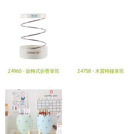
24960 -
旋轉式折疊筆筒
24758 -
木質時鐘筆筒