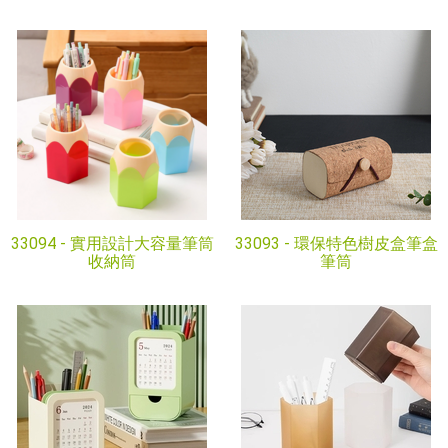
33094 -
實用設計大容量筆筒
33093 -
環保特色樹皮盒筆盒
收納筒
筆筒