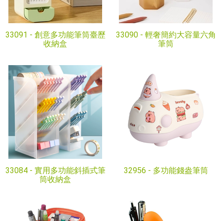
33091 -
創意多功能筆筒臺歷
33090 -
輕奢簡約大容量六角
收納盒
筆筒
33084 -
實用多功能斜插式筆
32956 -
多功能錢盎筆筒
筒收納盒