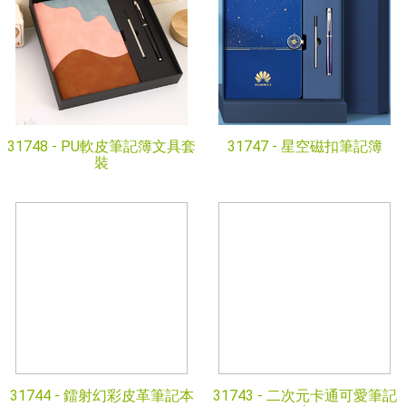
31748 -
PU軟皮筆記簿文具套
31747 -
星空磁扣筆記簿
裝
31744 -
鐳射幻彩皮革筆記本
31743 -
二次元卡通可愛筆記