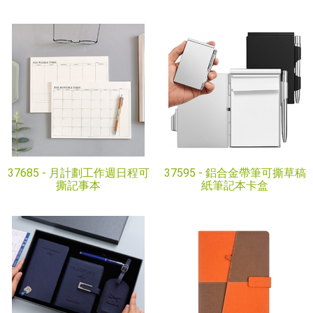
37685 -
月計劃工作週日程可
37595 -
鋁合金帶筆可撕草稿
撕記事本
紙筆記本卡盒