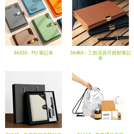
36530 -
PU 筆記本
36463 -
三折活頁可拆卸筆記
本