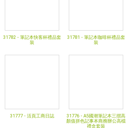
31782 -
筆記本快客杯禮品套
31781 -
筆記本咖啡杯禮品套
裝
裝
31777 -
活頁工商日誌
31776 -
A5國潮筆記本三摺高
顏值拼色記事本商務辦公高檔
禮盒套裝