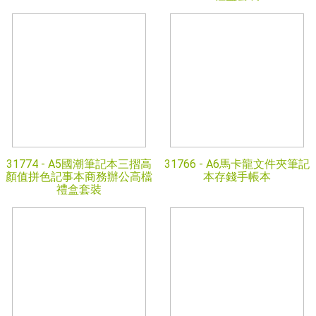
31774 -
A5國潮筆記本三摺高
31766 -
A6馬卡龍文件夾筆記
顏值拼色記事本商務辦公高檔
本存錢手帳本
禮盒套裝