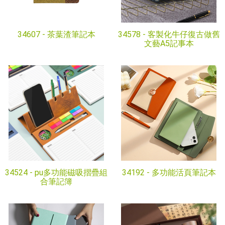
34607 -
茶葉渣筆記本
34578 -
客製化牛仔復古做舊
文藝A5記事本
34524 -
pu多功能磁吸摺疊組
34192 -
多功能活頁筆記本
合筆記簿