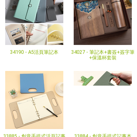
34190 -
A5活頁筆記本
34027 -
筆記本+書簽+簽字筆
+保溫杯套裝
33885 -
創意手提式活頁記事
33884 -
創意手提式記事本