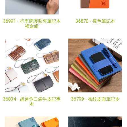
36991 -
行李牌護照夾筆記本
36870 -
撞色筆記本
禮盒組
36834 -
超迷你口袋牛皮記事
36799 -
布紋皮面筆記本
本