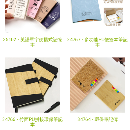
35102 -
英語單字便攜式記憶
34767 -
多功能PU便簽本筆記
本
本
34766 -
竹面PU拼接環保筆記
34764 -
環保筆記簿
本