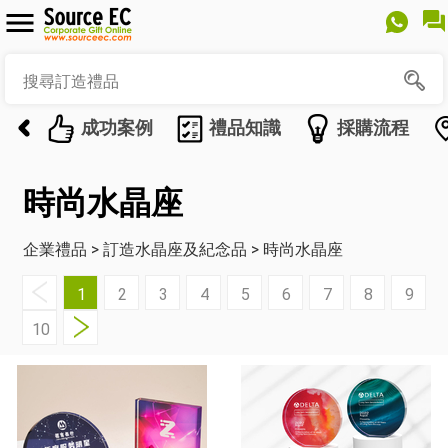
成功案例
禮品知識
採購流程
時尚水晶座
企業禮品
>
訂造水晶座及紀念品
>
時尚水晶座
1
2
3
4
5
6
7
8
9
10