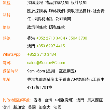
採購流程
禮品採購須知
設計須知
流程
-
-
關於採購易
聯絡我們
索取禮品目錄
社會責
-
-
-
關於
任
採購易通訊
公司新聞
-
-
政策與條款
隱私條款
條款
-
熱線
香港
+852 2713 3484
/
3504 3700
澳門
+853 6297 4415
WhatsApp
+852 2713 3484
電郵
sales@SourceEC.com
營業時間
9am~6pm (星期一至星期五)
地址
香港九龍新蒲崗太子道東704號新時代工貿中
心17樓1701室
其他地區辦事處:
香港
台灣
中國(廣州)
澳門
馬來西亞
澳洲
新加坡
美國
加拿大
法國