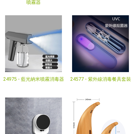
噴霧器
24975 -
藍光納米噴霧消毒器
24577 -
紫外線消毒餐具套裝