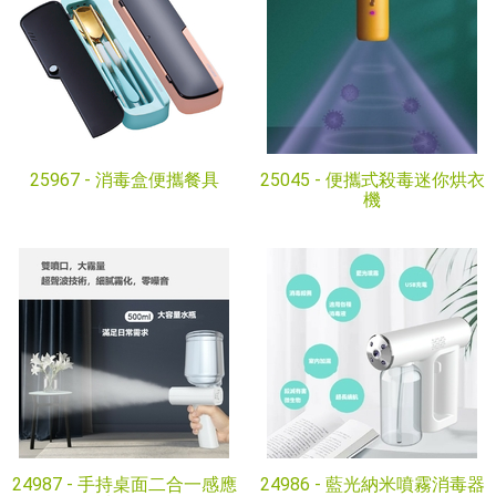
25967 -
消毒盒便攜餐具
25045 -
便攜式殺毒迷你烘衣
機
24987 -
手持桌面二合一感應
24986 -
藍光納米噴霧消毒器