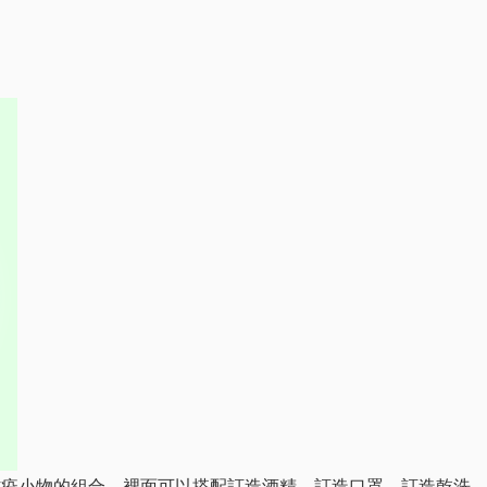
防疫小物的組合，裡面可以搭配訂造酒精、訂造口罩、訂造乾洗