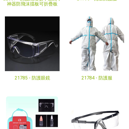
神器防飛沫擋板可折疊板
21785 -
防護眼鏡
21784 -
防護服