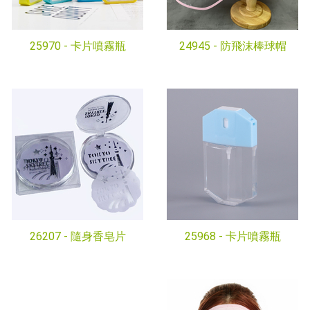
25970 -
卡片噴霧瓶
24945 -
防飛沫棒球帽
26207 -
隨身香皂片
25968 -
卡片噴霧瓶