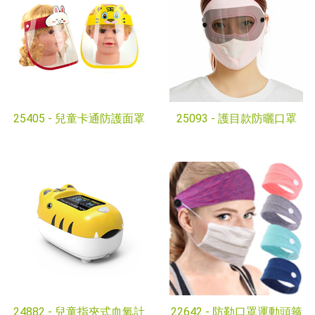
25405 -
兒童卡通防護面罩
25093 -
護目款防曬口罩
24882 -
兒童指夾式血氧計
22642 -
防勒口罩運動頭箍