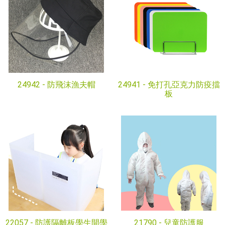
24942 -
防飛沫漁夫帽
24941 -
免打孔亞克力防疫擋
板
22057 -
防護隔離板學生開學
21790 -
兒童防護服