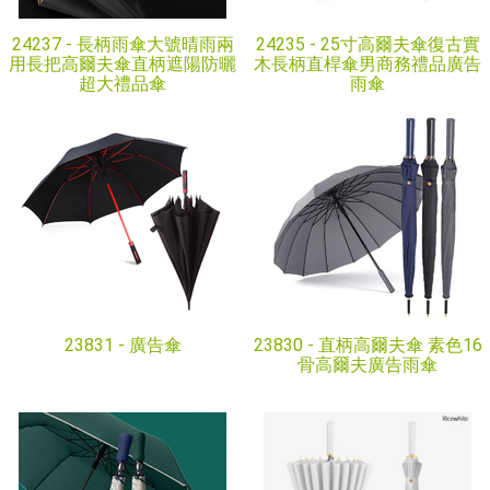
24237 -
長柄雨傘大號晴雨兩
24235 -
25寸高爾夫傘復古實
用長把高爾夫傘直柄遮陽防曬
木長柄直桿傘男商務禮品廣告
超大禮品傘
雨傘
23831 -
廣告傘
23830 -
直柄高爾夫傘 素色16
骨高爾夫廣告雨傘