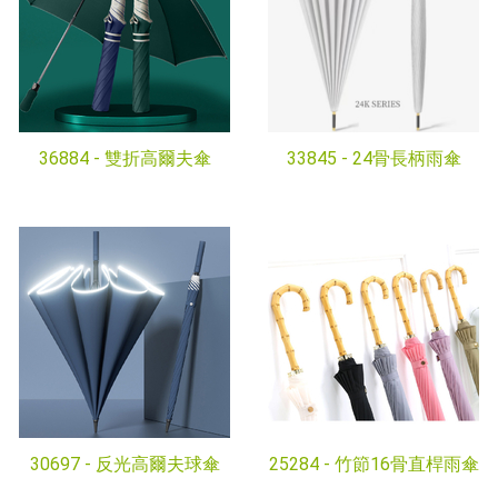
36884 -
雙折高爾夫傘
33845 -
24骨長柄雨傘
30697 -
反光高爾夫球傘
25284 -
竹節16骨直桿雨傘