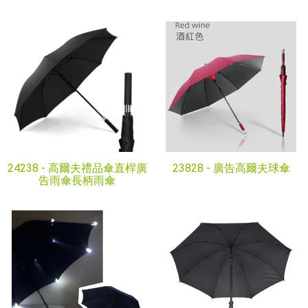
24238 -
高爾夫禮品傘直桿廣
23828 -
廣告高爾夫球傘
告雨傘長柄雨傘