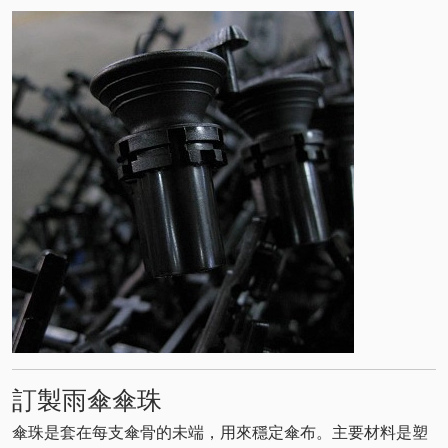
訂製雨傘傘珠
傘珠是套在每支傘骨的未端，用來穩定傘布。主要材料是塑