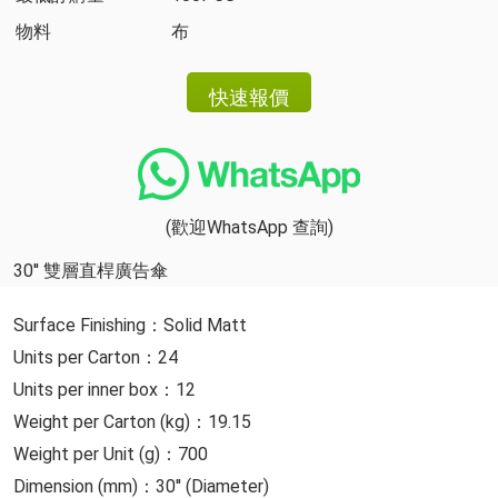
物料
布
(歡迎WhatsApp 查詢)
30'' 雙層直桿廣告傘
Surface Finishing：Solid Matt
Units per Carton：24
Units per inner box：12
Weight per Carton (kg)：19.15
Weight per Unit (g)：700
Dimension (mm)：30'' (Diameter)