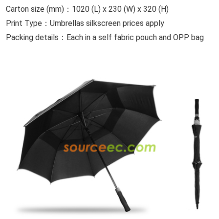
Carton size (mm)：1020 (L) x 230 (W) x 320 (H)
Print Type：Umbrellas silkscreen prices apply
Packing details：Each in a self fabric pouch and OPP bag