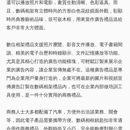
還可以播放照片和電影，畫質生動清晰、色彩逼真。而
且，數碼相架有立體時尚的方形白色花紋鏡面外觀，彰顯
時尚典雅藝術品味，並可嵌木框，用來當作廣告禮品送給
客戶非常大方體面。
數位相架禮品支援照片瀏覽、影音文件播放、電子書籍閱
讀、精美的電子台歷和時鐘顯示、文件記憶播放等功能。
尤其是其精心打造的廣告功能模塊，可輕鬆訂製來展示企
業的廣告內容，讓企業宣傳無處不在。這種廣告禮品是專
門為企業用戶量身打造的，企業可將最新的圖片和視頻宣
傳廣告訂製在數碼相架禮品內，也可在企業內部做培訓工
具使用，是一件十分實用的商務禮品。
商務人士大多都配備了汽車，方便外出洽談業務、開會
等，因此電子產品需要攜帶方便。數碼相框鎖匙扣非常適
合用作商務禮品，外觀時尚又小巧，完全能夠應對辦公需