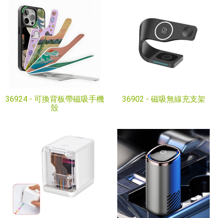
36924 -
可換背板帶磁吸手機
36902 -
磁吸無線充支架
殼