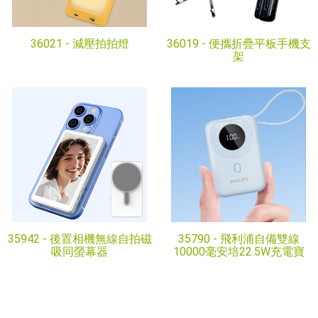
36021 -
減壓拍拍燈
36019 -
便攜折疊平板手機支
架
35942 -
後置相機無線自拍磁
35790 -
飛利浦自備雙線
吸同螢幕器
10000毫安培22.5W充電寶