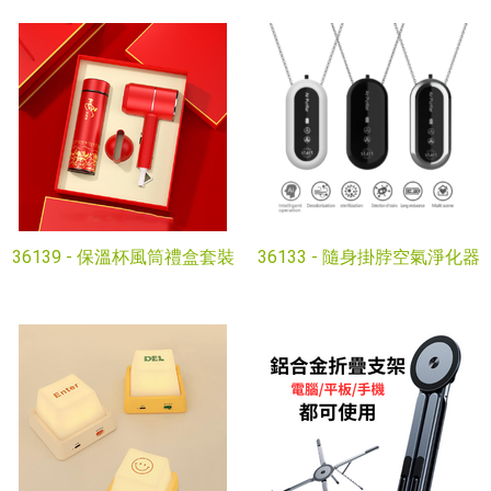
36139 -
保溫杯風筒禮盒套裝
36133 -
隨身掛脖空氣淨化器