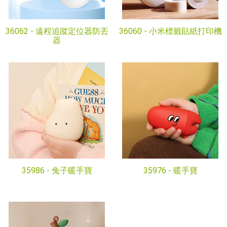
36062 -
遠程追蹤定位器防丟
36060 -
小米標籤貼紙打印機
器
35986 -
兔子暖手寶
35976 -
暖手寶