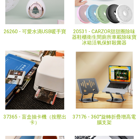
26260 -
可愛水滴USB暖手寶
20531 -
CARZOR甜甜圈除味
器鞋櫃衛生間廁所車載除味寶
冰箱活氧保鮮殺菌器
37365 -
盲盒抽卡機（按壓出
37176 -
360°旋轉折疊增高電
卡）
腦支架