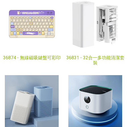
36874 -
無線磁吸鍵盤可彩印
36831 -
32合一多功能清潔套
裝