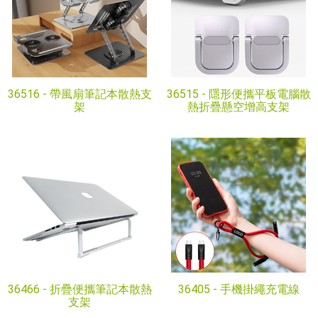
36516 -
帶風扇筆記本散熱支
36515 -
隱形便攜平板電腦散
架
熱折疊懸空增高支架
36466 -
折疊便攜筆記本散熱
36405 -
手機掛繩充電線
支架