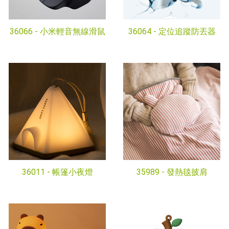
36066 -
小米輕音無線滑鼠
36064 -
定位追蹤防丟器
36011 -
帳篷小夜燈
35989 -
發熱毯披肩