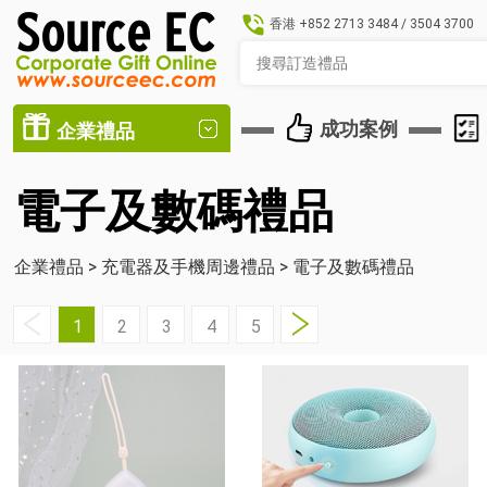
香港
+852 2713 3484
/
3504 3700
成功案例
企業禮品
電子及數碼禮品
企業禮品
>
充電器及手機周邊禮品
>
電子及數碼禮品
1
2
3
4
5