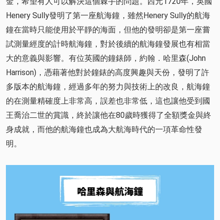
金，希望有人可以解決這個棘手的問題。西元1720年，英國
Henery Sully發明了第一座航海鐘，雖然Henery Sully的航海
鐘在當時只能使用於平靜的海面，但他的發明卻是第一座嘗
試測量經度的計時航海鐘，對於後續的航海鐘發展也有相當
大的意義與影響。有位英國的鐘錶師，約翰．哈里森(John
Harrison)，憑藉著他對於鐘錶的高度興趣與天份，發明了許
多版本的航海鐘，經過多年的努力與技術上的改良，航海鐘
的在測量精確度上非常高，誤差也非常低，這也讓他受到國
王喬治二世的賞識，終於讓他在80歲時獲得了全額獎金與終
身成就，而他的航海鐘也成為大航海時代的一項革命性發
明。