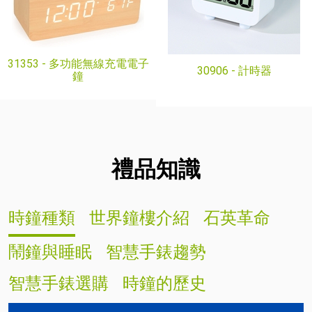
31353 -
多功能無線充電電子
30906 -
計時器
鐘
禮品知識
時鐘種類
世界鐘樓介紹
石英革命
鬧鐘與睡眠
智慧手錶趨勢
智慧手錶選購
時鐘的歷史