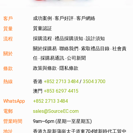
成功案例
客戶好評
客戶網絡
客戶
-
-
質量認証
質量
採購流程
禮品採購須知
設計須知
流程
-
-
關於採購易
聯絡我們
索取禮品目錄
社會責
-
-
-
關於
任
採購易通訊
公司新聞
-
-
政策與條款
隱私條款
條款
-
熱線
香港
+852 2713 3484
/
3504 3700
澳門
+853 6297 4415
WhatsApp
+852 2713 3484
電郵
sales@SourceEC.com
營業時間
9am~6pm (星期一至星期五)
地址
香港九龍新蒲崗太子道東704號新時代工貿中