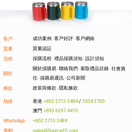
成功案例
客戶好評
客戶網絡
客戶
-
-
質量認証
質量
採購流程
禮品採購須知
設計須知
流程
-
-
關於採購易
聯絡我們
索取禮品目錄
社會責
-
-
-
關於
任
採購易通訊
公司新聞
-
-
政策與條款
隱私條款
條款
-
熱線
香港
+852 2713 3484
/
3504 3700
澳門
+853 6297 4415
WhatsApp
+852 2713 3484
電郵
sales@SourceEC.com