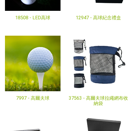
18508 -
LED高球
12947 -
高球紀念禮盒
7997 -
高爾夫球
37563 -
高爾夫球拉繩網布收
納袋