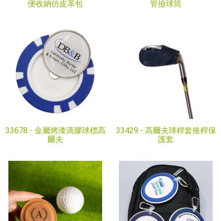
便收納仿皮革包
管撿球筒
33678 -
金屬烤漆滴膠球標高
33429 -
高爾夫球桿套推桿保
爾夫
護套