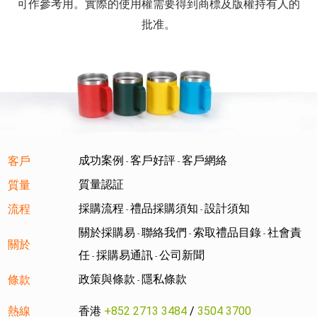
可作參考用。實際的使用權需要得到商標及版權持有人的
批准。
成功案例
客戶好評
客戶網絡
客戶
-
-
質量認証
質量
採購流程
禮品採購須知
設計須知
流程
-
-
關於採購易
聯絡我們
索取禮品目錄
社會責
-
-
-
關於
任
採購易通訊
公司新聞
-
-
政策與條款
隱私條款
條款
-
熱線
香港
+852 2713 3484
/
3504 3700